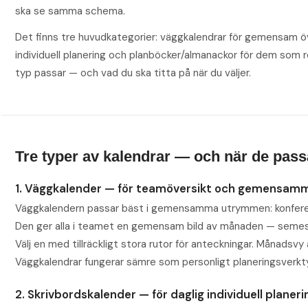
ska se samma schema.
Det finns tre huvudkategorier: väggkalendrar för gemensam öve
individuell planering och planböcker/almanackor för dem som rö
typ passar — och vad du ska titta på när du väljer.
Tre typer av kalendrar — och när de pass
1. Väggkalender — för teamöversikt och gemensam
Väggkalendern passar bäst i gemensamma utrymmen: konferensr
Den ger alla i teamet en gemensam bild av månaden — semest
Välj en med tillräckligt stora rutor för anteckningar. Månadsvy 
Väggkalendrar fungerar sämre som personligt planeringsverkt
2. Skrivbordskalender — för daglig individuell planeri