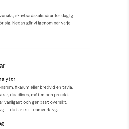
rsikt, skrivbordskalendrar för daglig
r sig. Nedan går vi igenom när varje
ar
ma ytor
um, fikarum eller bredvid en tavla.
rar, deadlines, möten och projekt.
är vanligast och ger bäst översikt.
yg — det är ett teamverktyg.
ng