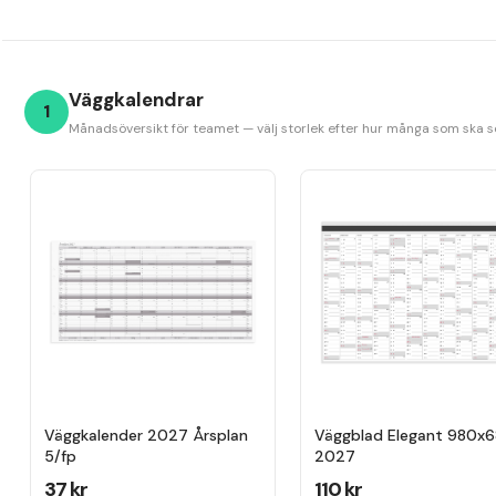
Väggkalendrar
1
Månadsöversikt för teamet — välj storlek efter hur många som ska 
Väggkalender 2027 Årsplan
Väggblad Elegant 980x
5/fp
2027
37 kr
110 kr