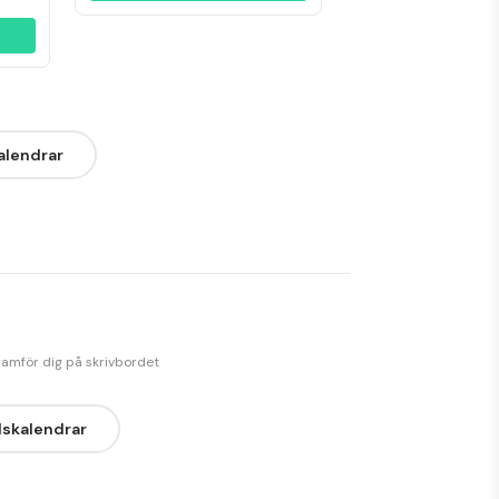
alendrar
framför dig på skrivbordet
dskalendrar