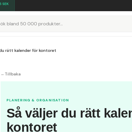
5
SEK
K
 du rätt kalender för kontoret
←
Tillbaka
PLANERING & ORGANISATION
Så väljer du rätt kale
kontoret