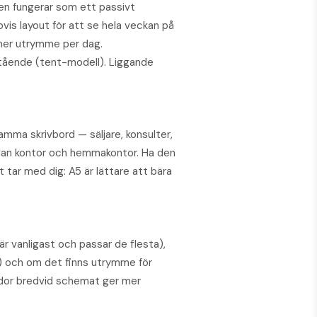
en fungerar som ett passivt
ovis layout för att se hela veckan på
mer utrymme per dag.
stående (tent-modell). Liggande
amma skrivbord — säljare, konsulter,
lan kontor och hemmakontor. Ha den
kt tar med dig: A5 är lättare att bära
är vanligast och passar de flesta),
k) och om det finns utrymme för
idor bredvid schemat ger mer