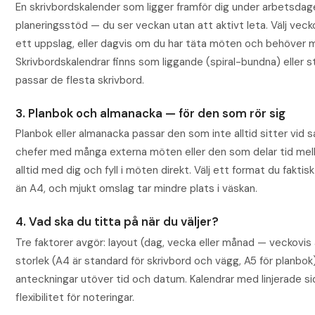
En skrivbordskalender som ligger framför dig under arbetsdag
planeringsstöd — du ser veckan utan att aktivt leta. Välj veck
ett uppslag, eller dagvis om du har täta möten och behöver 
Skrivbordskalendrar finns som liggande (spiral-bundna) eller 
passar de flesta skrivbord.
3. Planbok och almanacka — för den som rör sig
Planbok eller almanacka passar den som inte alltid sitter vid s
chefer med många externa möten eller den som delar tid mel
alltid med dig och fyll i möten direkt. Välj ett format du faktis
än A4, och mjukt omslag tar mindre plats i väskan.
4. Vad ska du titta på när du väljer?
Tre faktorer avgör: layout (dag, vecka eller månad — veckovis 
storlek (A4 är standard för skrivbord och vägg, A5 för planbo
anteckningar utöver tid och datum. Kalendrar med linjerade s
flexibilitet för noteringar.