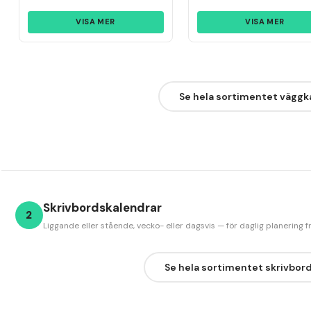
VISA MER
VISA MER
Se hela sortimentet väggk
Skrivbordskalendrar
2
Liggande eller stående, vecko- eller dagsvis — för daglig planering 
Se hela sortimentet skrivbor