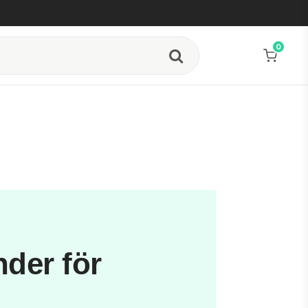
0
nder för