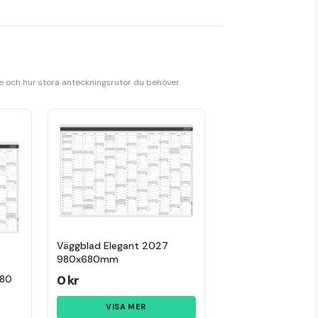
se och hur stora anteckningsrutor du behöver
Väggblad Elegant 2027
980x680mm
0 kr
680
VISA MER