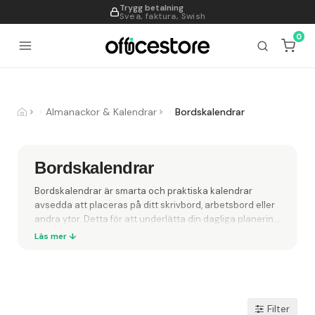
Trygg betalning
995
Svea, faktura, Swish
0
Almanackor & Kalendrar
Bordskalendrar
Bordskalendrar
Bordskalendrar är smarta och praktiska kalendrar
avsedda att placeras på ditt skrivbord, arbetsbord eller
andra ytor. Detta för att underlätta din dagliga planering
och organisering. Dessa kalendrar är vanligtvis i mindre
format och erbjuder en översikt över månader, veckor
eller dagar beroende på utformningen. Våra
bordskalendrars användningsområden är främst
arbetsplatser och hemmakontor.
I dag har vi kalendrar
och liknande i våra telefoner och datorer men de flesta
Filter