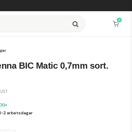
0
rger
enna BIC Matic 0,7mm sort.
K/ST
000+
1-2 arbetsdagar