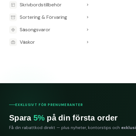
Skrivbordstillbehör
Sortering & Förvaring
Säsongsvaror
Väskor
EXKLUSIVT FÖR PRENUMERANTER
Spara
5%
på din första order
Få din rabattkod direkt — plus nyheter, kontorstips och
exklus