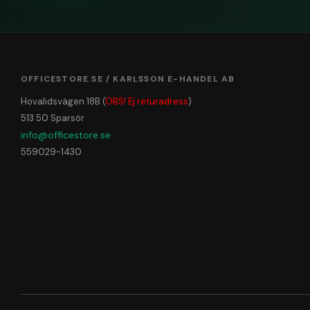
OFFICESTORE.SE / KARLSSON E-HANDEL AB
Hovalidsvägen 18B (
OBS! Ej returadress
)
513 50 Sparsör
info@officestore.se
559029-1430