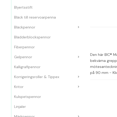
Blyertsstift
Bläck till reservoarpenna
Bläckpennor
Blädderblockspennor
Fiberpennor
Den här BIC® Ma
Gelpennor
bekväma greppet
mötesanteckning
Kalligrafipennor
på 90 mm - Kli
Korrigeringsroller & Tippex
Kritor
Kulspetspennor
Linjaler
Märkpennor