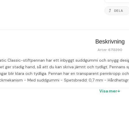
DELA
Beskrivning
Art.nr: 6713390
tic Classic-stiftpennan har ett inbyggt suddgummi och snygg design.
 ger stadig hand, så att du kan skriva jämnt och tydligt. Pennans spe
ar blir klara och tydliga. Pennan har en transparent pennkropp och 
ckmekanism - Med suddgummi - Spetsbredd: 0,7 mm - Hårdhetsgrad
Visa mer