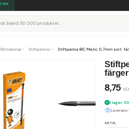
5
SEK
K
Ritmaterial
Stiftpennor
Stiftpenna BIC Matic 0,7mm sort. fä
Stiftp
färger
8,75
SE
I lager: 1
Leverans:
ANTAL