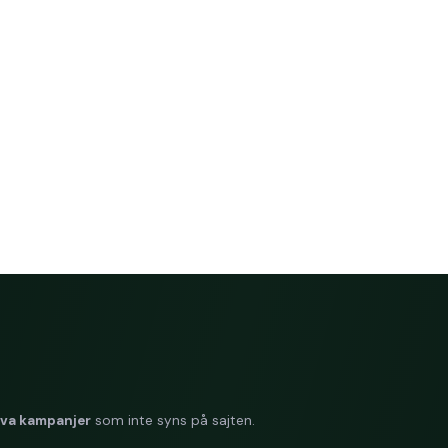
iva kampanjer
som inte syns på sajten.