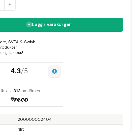
+
Lägg i varukorgen
Kort, SVEA & Swish
produkter
r gillar oss!
200000002404
BIC