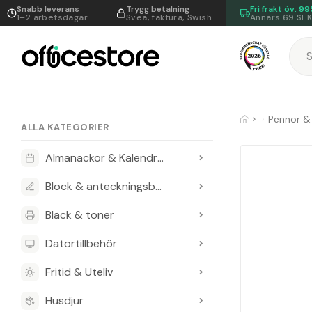
Snabb leverans
Trygg betalning
Fri frakt öv.
99
1–2 arbetsdagar
Svea, faktura, Swish
Annars 69 SE
Pennor & 
ALLA KATEGORIER
Almanackor & Kalendrar
Block & anteckningsböcker
Bläck & toner
Datortillbehör
Fritid & Uteliv
Husdjur