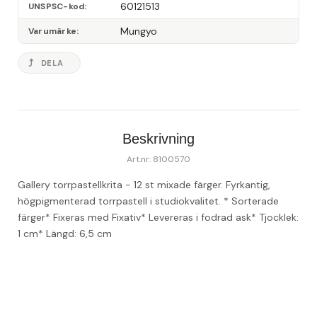
60121513
UNSPSC-kod
Mungyo
Varumärke
DELA
Beskrivning
Art.nr: 8100570
Gallery torrpastellkrita - 12 st mixade färger. Fyrkantig, 
högpigmenterad torrpastell i studiokvalitet. 
* Sorterade 
färger
* Fixeras med Fixativ
* Levereras i fodrad ask
* Tjocklek: 
1 cm
* Längd: 6,5 cm