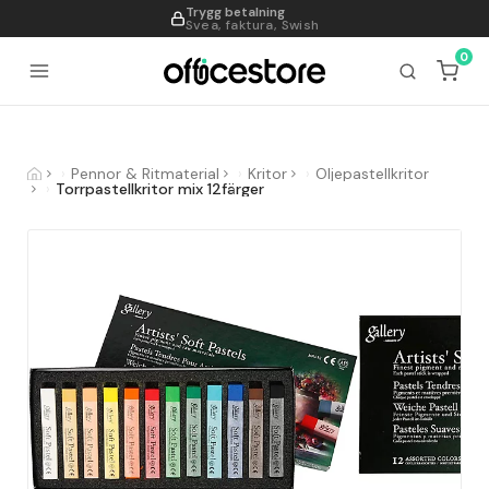
Trygg betalning
995
Svea, faktura, Swish
0
Pennor & Ritmaterial
Kritor
Oljepastellkritor
Torrpastellkritor mix 12färger