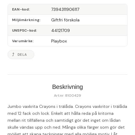
7394311906117
EAN-kod
Giftfri förskola
Miljömärkning
44121709
UNSPSC-kod
Playbox
Varumärke
DELA
Beskrivning
Art.nr: 8100429
Jumbo vaxkrita Crayons i trälåda. Crayons vaxkritor i trälåda 
med 12 fack och lock. Enkelt att hålla reda på kritorna 
mellan rit tillfällena och samtidigt gör det inget om lådan 
skulle vändas upp och ned. 
Många olika färger som gör det 
möjligt att skapa teckningar med alla möjliga motiv. Låt 