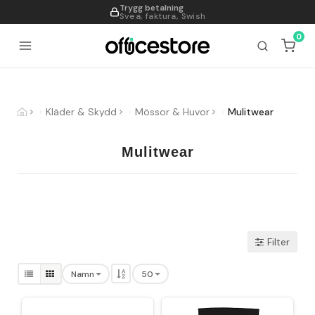
Trygg betalning
995
Svea, faktura, Swish
0
Kläder & Skydd
Mössor & Huvor
Mulitwear
Mulitwear
Filter
Namn
50