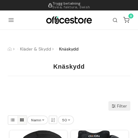
Trygg betalning
995
Svea, faktura, Swish
0
Kläder & Skydd
Knäskydd
Knäskydd
Filter
Namn
50