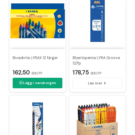
Bivaxkrita LYRAX 12 färger
Blyertspenna LYRA Groove
12/fp
162,50
178,75
SEK/FP
SEK/FP
Lägg i varukorgen
Läs mer