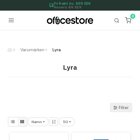
Fri frakt öv.
995
SEK
Annars 69 SEK
0
Varumärken
Lyra
Lyra
Filter
Namn
50