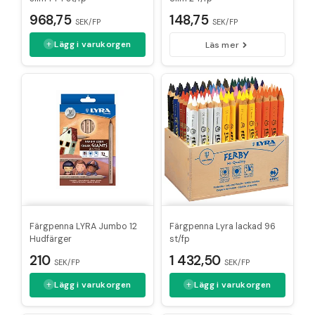
968,75
148,75
SEK/FP
SEK/FP
Lägg i varukorgen
Läs mer
Färgpenna LYRA Jumbo 12
Färgpenna Lyra lackad 96
Hudfärger
st/fp
210
1 432,50
SEK/FP
SEK/FP
Lägg i varukorgen
Lägg i varukorgen