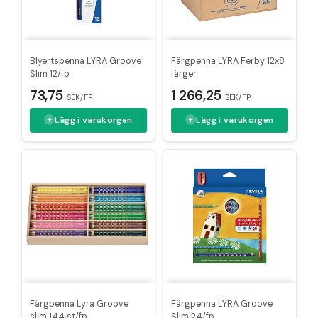
Blyertspenna LYRA Groove
Färgpenna LYRA Ferby 12x8
Slim 12/fp
färger
73,75
1 266,25
SEK/FP
SEK/FP
Lägg i varukorgen
Lägg i varukorgen
Färgpenna Lyra Groove
Färgpenna LYRA Groove
slim 144 st/fp
Slim 24/fp