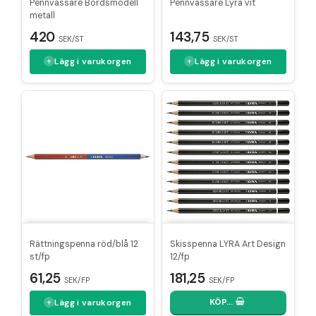
Pennvässare Bordsmodell
Pennvässare Lyra vit
metall
143,75
420
SEK/ST
SEK/ST
Lägg i varukorgen
Lägg i varukorgen
Rättningspenna röd/blå 12
Skisspenna LYRA Art Design
st/fp
12/fp
61,25
181,25
SEK/FP
SEK/FP
KÖP…
Lägg i varukorgen