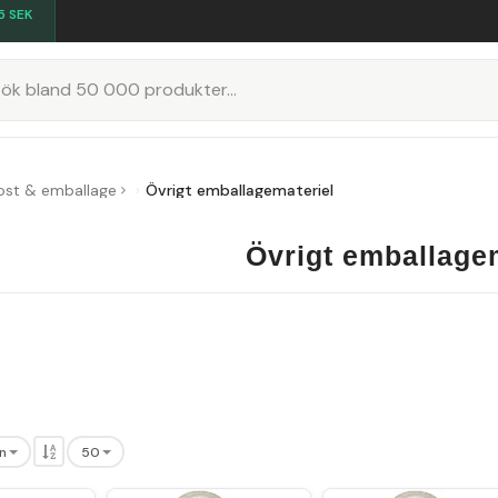
5
SEK
K
ost & emballage
Övrigt emballagemateriel
Övrigt emballage
n
50