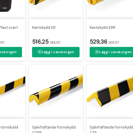
last svart
Kantskydd E8
Kantskydd E8R
516,25
529,36
/ST
SEK/ST
SEK/ST
arukorgen
Lägg i varukorgen
Lägg i varukorgen
 hörnskydd
Självhäftande hörnskydd
Självhäftande hörnskyd
C25R
C35