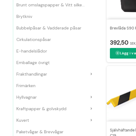
Brunt omslagspapper & Vitt silkespapper
Brytkniv
Bubbelpåsar & Vadderade påsar
Brevlåda S90 P
Cirkulationspåsar
392,50
SEK
E-handelslådor
Lägg i v
Emballage övrigt
Frakthandlingar
Frimärken
Hyllvagnar
Kraftpapper & golvskydd
Kuvert
Självhäftande
Paketvågar & Brevvågar
C19