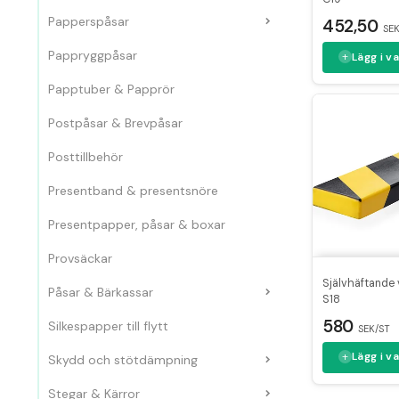
Papperspåsar
452,50
SEK
Pappryggpåsar
Lägg i v
Papptuber & Papprör
Postpåsar & Brevpåsar
Posttillbehör
Presentband & presentsnöre
Presentpapper, påsar & boxar
Provsäckar
Självhäftande
Påsar & Bärkassar
S18
580
Silkespapper till flytt
SEK/ST
Lägg i v
Skydd och stötdämpning
Stegar & Kärror