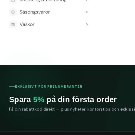
Säsongsvaror
Väskor
EXKLUSIVT FÖR PRENUMERANTER
Spara
5%
på din första order
Få din rabattkod direkt — plus nyheter, kontorstips och
exklus