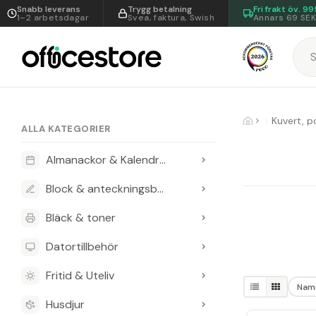
Snabb leverans
Trygg betalning
Fri frakt öv.
99
1–2 arbetsdagar
Svea, faktura, Swish
Annars 69 SE
Kuvert, p
ALLA KATEGORIER
Almanackor & Kalendrar
Block & anteckningsböcker
Bläck & toner
Datortillbehör
Fritid & Uteliv
Nam
Husdjur