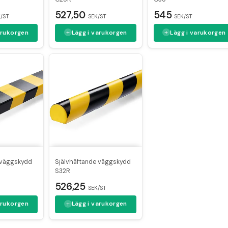
527,50
545
/ST
SEK/ST
SEK/ST
arukorgen
Lägg i varukorgen
Lägg i varukorgen
 väggskydd
Självhäftande väggskydd
S32R
526,25
SEK/ST
arukorgen
Lägg i varukorgen