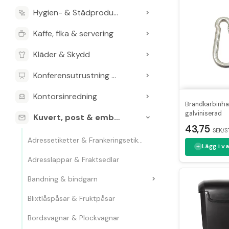
Hygien- & Städprodukter
Kaffe, fika & servering
Kläder & Skydd
Konferensutrustning & Presentationsutrustning
Kontorsinredning
Brandkarbinh
galviniserad
Kuvert, post & emballage
43,75
SEK/S
Adressetiketter & Frankeringsetiketter
Lägg i v
Adresslappar & Fraktsedlar
Bandning & bindgarn
Blixtlåspåsar & Fruktpåsar
Bordsvagnar & Plockvagnar