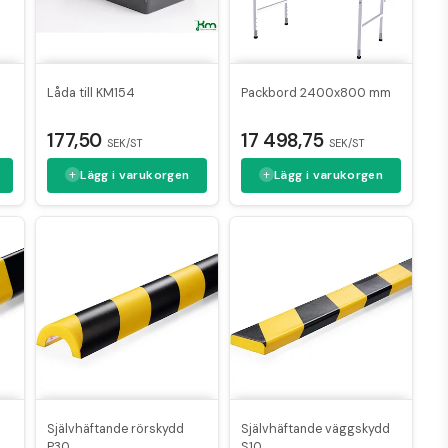
Låda till KM154
Packbord 2400x800 mm
177,50
17 498,75
SEK/ST
SEK/ST
Lägg i varukorgen
Lägg i varukorgen
d
Självhäftande rörskydd
Självhäftande väggskydd
P30
S10