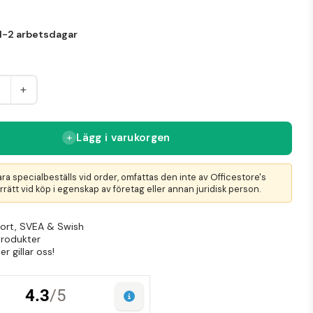
kvent.
1-2 arbetsdagar
+
Lägg i varukorgen
ra specialbeställs vid order, omfattas den inte av Officestore's
rätt vid köp i egenskap av företag eller annan juridisk person.
Kort, SVEA & Swish
produkter
r gillar oss!