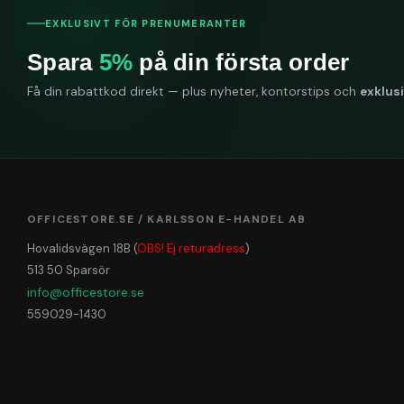
EXKLUSIVT FÖR PRENUMERANTER
Spara
5%
på din första order
Få din rabattkod direkt — plus nyheter, kontorstips och
exklus
OFFICESTORE.SE / KARLSSON E-HANDEL AB
Hovalidsvägen 18B (
OBS! Ej returadress
)
513 50 Sparsör
info@officestore.se
559029-1430