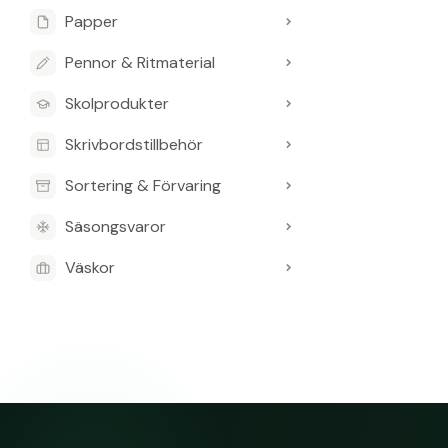
Den kan hittas
Papper
nobo-glastavla-
Pennor & Ritmaterial
Vad är artik
Skolprodukter
Artikelnumret 
Skrivbordstillbehör
Sortering & Förvaring
Säsongsvaror
Väskor