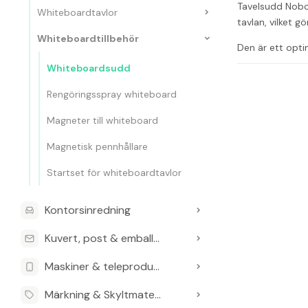
Tavelsudd Nobo 
Whiteboardtavlor
tavlan, vilket g
Whiteboardtillbehör
Den är ett optim
Whiteboardsudd
Vanliga frågo
Rengöringsspray whiteboard
Vilken typ a
Magneter till whiteboard
Den är optimera
Är tavelsud
Magnetisk pennhållare
Ja, den är magn
Startset för whiteboardtavlor
Vilket varum
Kontorsinredning
Den tillverkas 
Kuvert, post & emballage
Finns det någ
Maskiner & teleprodukter
Produkten är sp
Märkning & Skyltmaterial
Hur hittar j