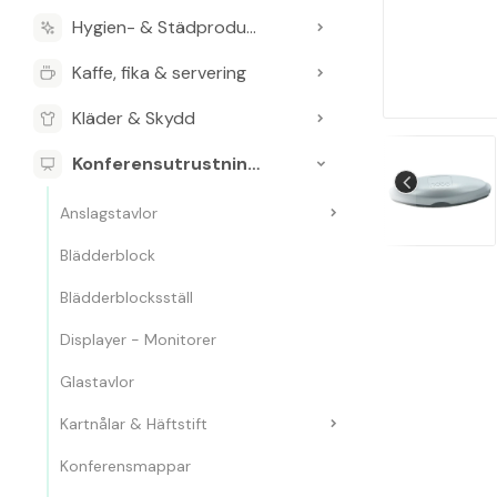
Hygien- & Städprodukter
Kaffe, fika & servering
Kläder & Skydd
Konferensutrustning & Presentationsutrustning
Anslagstavlor
Blädderblock
Blädderblocksställ
Displayer - Monitorer
Glastavlor
Kartnålar & Häftstift
Konferensmappar