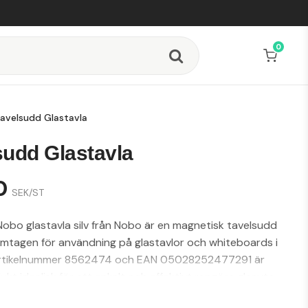
0
avelsudd Glastavla
sudd Glastavla
0
SEK/ST
obo glastavla silv från Nobo är en magnetisk tavelsudd
ramtagen för användning på glastavlor och whiteboards i
artikelnummer 8562474 och EAN 05028252477291 är
kt idealisk för att enkelt och effektivt rengöra glasyta.
ekt för kontors- och konferensmiljöer där glastavlor