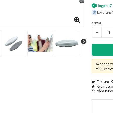
används fre
I lager: 17
Leverans:
ANTAL
-
Då denna va
retur-/ånger
Faktura, 
Kvalitets
Våra kunde