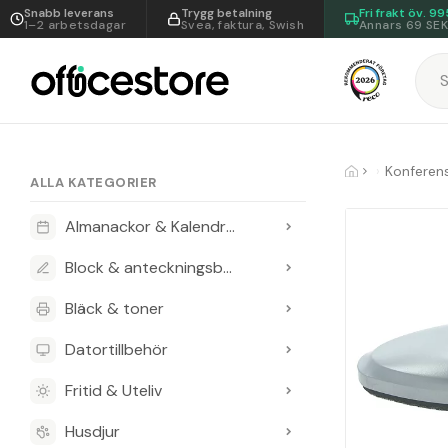
Snabb leverans
Trygg betalning
Fri frakt öv.
99
1–2 arbetsdagar
Svea, faktura, Swish
Annars 69 SE
ALLA KATEGORIER
Almanackor & Kalendrar
Block & anteckningsböcker
Bläck & toner
Datortillbehör
Fritid & Uteliv
Husdjur