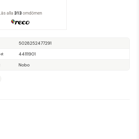
5028252477291
44111901
od
Nobo