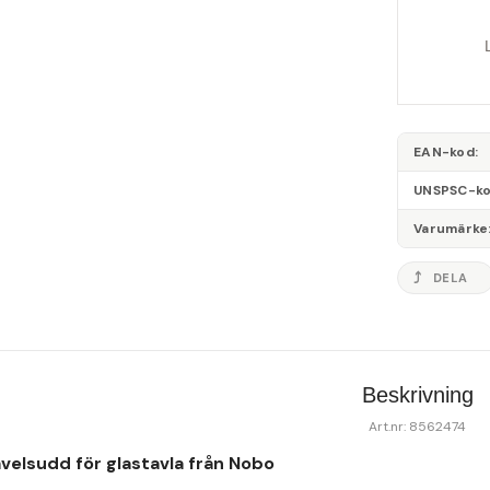
EAN-kod
UNSPSC-k
Varumärke
DELA
Beskrivning
Art.nr: 8562474
velsudd för glastavla från Nobo