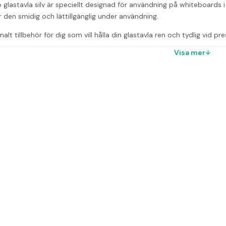
glastavla silv är speciellt designad för användning på whiteboards i
ör den smidig och lättillgänglig under användning.
alt tillbehör för dig som vill hålla din glastavla ren och tydlig vid pr
Visa mer
r
v tavla är denna sudd anpassad för?
d för whiteboards i glas.
den magnetisk?
etisk.
ärke tillverkar denna tavelsudd?
av Nobo.
ra särskilda leveransvillkor?
ecialbeställd, vilket kan påverka leveranstiden.
ag produkten online?