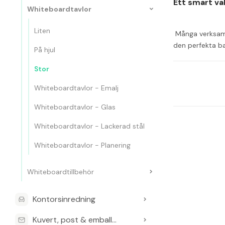
Ett smart va
Whiteboardtavlor
Liten
 Många verksamh
den perfekta ba
På hjul
reptåligt underl
Stor
Whiteboardtavlor - Emalj
 Tavlan har måtten 1505 x 1205 mm, vilket gör den tillräckligt rymlig för grupparbete, presentationer och undervisning, men ändå hanterbar vid 
montering på v
Whiteboardtavlor - Glas
Whiteboardtavlor - Lackerad stål
Whiteboardtavlor - Planering
Tavlan leverera
Whiteboardtillbehör
Med en garanti 
Kontorsinredning
Kuvert, post & emballage