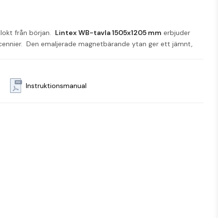
lokt från början. 
Lintex WB-tavla 1505x1205 mm
 erbjuder 
ennier. 
 Den emaljerade magnetbärande ytan ger ett jämnt, 
Instruktionsmanual
abil och stilren installation – utan synliga beslag.
 Ramen är tillverkad i vitanodiserad aluminium med grå plasthörn – en diskret och funktionell design som passar i moderna kontor och skolmiljöer. 
 för enkel tillgång till pennor och sudd.
 Whiteboarden är CE-märkt, 99 % återvinningsbar och E3-certifierad, vilket gör den till ett bra val även för organisationer med hållbarhetskrav. 