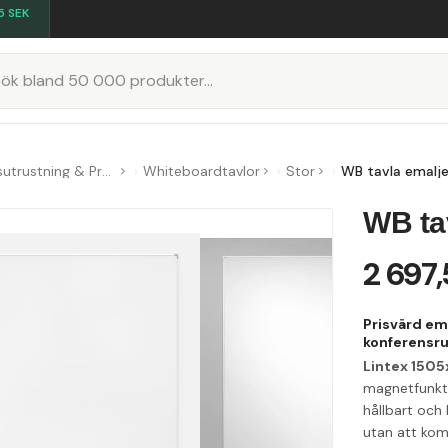
5
SEK
K
Konferensutrustning & Presentationsutrustning
Whiteboardtavlor
Stor
WB tavla emal
WB ta
2 697
Prisvärd em
konferensr
Lintex 150
magnetfunkti
hållbart och
utan att kom