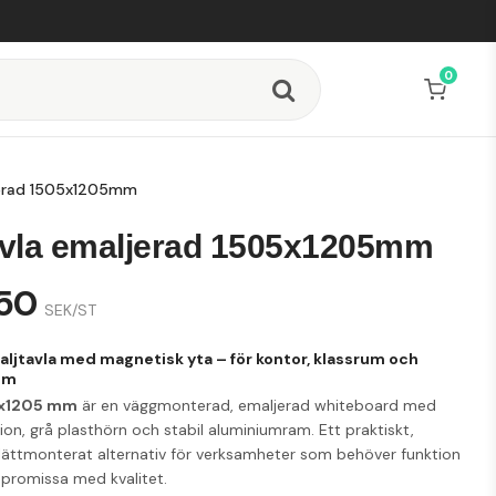
0
jerad 1505x1205mm
vla emaljerad 1505x1205mm
,50
SEK/ST
aljtavla med magnetisk yta – för kontor, klassrum och
um
5x1205 mm
är en väggmonterad, emaljerad whiteboard med
on, grå plasthörn och stabil aluminiumram.
Ett praktiskt,
 lättmonterat alternativ för verksamheter som behöver funktion
promissa med kvalitet.