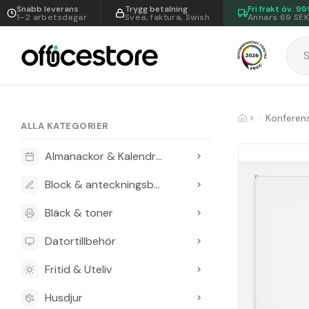
Snabb leverans
Trygg betalning
Fri frakt öv.
99
1–2 arbetsdagar
Svea, faktura, Swish
Annars 69 SE
ALLA KATEGORIER
Almanackor & Kalendrar
Block & anteckningsböcker
Bläck & toner
Datortillbehör
Fritid & Uteliv
Husdjur