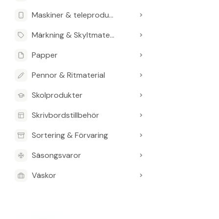
Produkten är spe
Maskiner & teleprodukter
Märkning & Skyltmaterial
Vanliga frågo
Papper
Är tavlan m
Pennor & Ritmaterial
Skolprodukter
Vilka exakta
Skrivbordstillbehör
Vilken typ a
Sortering & Förvaring
Ingår pennhy
Säsongsvaror
Är produkte
Väskor