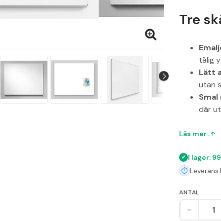
Tre sk
Emalj
tålig 
Lätt 
utan s
Smal 
där u
Läs mer...
I lager: 9
Leverans:
ANTAL
-