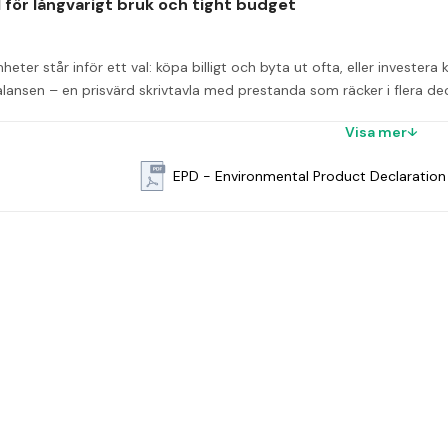
l för långvarigt bruk och tight budget
eter står inför ett val: köpa billigt och byta ut ofta, eller investera k
lansen – en prisvärd skrivtavla med prestanda som räcker i flera dec
ag som är lätt att skriva på och lätt att torka av – utan ghosting.
Visa mer
EPD - Environmental Product Declaration
ägg. 
 Vikten på 21 kg i kombination med de dolda väggfästena ger en st
s med en 1450 mm bred pennhylla i aluminium som monteras längst ner
på 30 år för skrivytan är detta ett långsiktigt och tryggt köp.