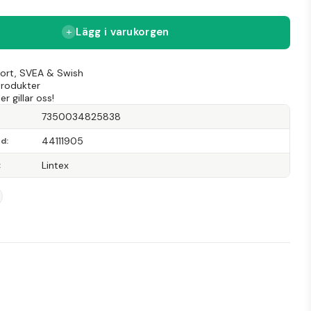
Lägg i varukorgen
Kort, SVEA & Swish
produkter
r gillar oss!
7350034825838
44111905
od
Lintex