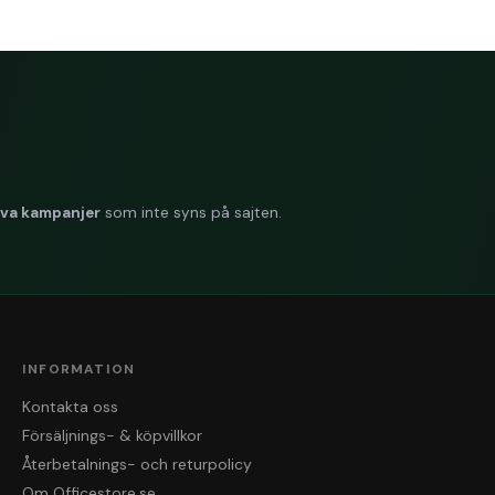
iva kampanjer
som inte syns på sajten.
INFORMATION
Kontakta oss
Försäljnings- & köpvillkor
Återbetalnings- och returpolicy
Om Officestore.se