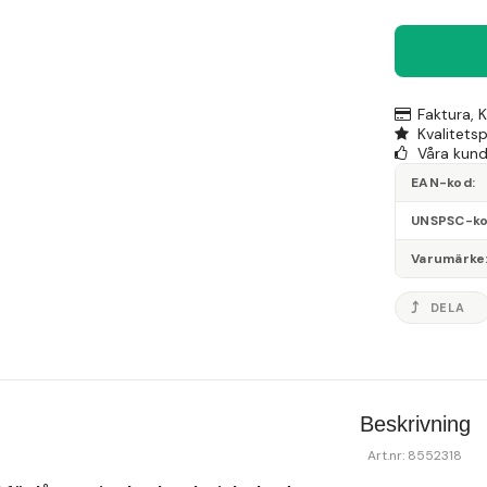
Faktura, 
Kvalitets
Våra kunde
EAN-kod
UNSPSC-k
Varumärke
DELA
Beskrivning
Art.nr: 8552318