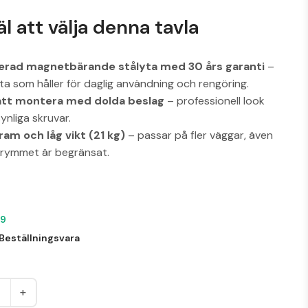
äl att välja denna tavla
erad magnetbärande stålyta med 30 års garanti
–
yta som håller för daglig användning och rengöring.
att montera med dolda beslag
– professionell look
ynliga skruvar.
ram och låg vikt (21 kg)
– passar på fler väggar, även
trymmet är begränsat.
99
Beställningsvara
+