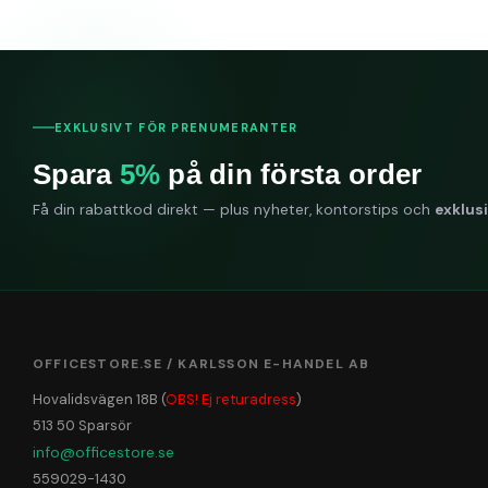
EXKLUSIVT FÖR PRENUMERANTER
Spara
5%
på din första order
Få din rabattkod direkt — plus nyheter, kontorstips och
exklus
OFFICESTORE.SE / KARLSSON E-HANDEL AB
Hovalidsvägen 18B (
OBS! Ej returadress
)
513 50 Sparsör
info@officestore.se
559029-1430