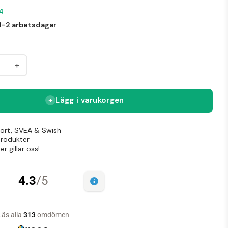
04
1-2 arbetsdagar
+
Lägg i varukorgen
Kort, SVEA & Swish
produkter
r gillar oss!