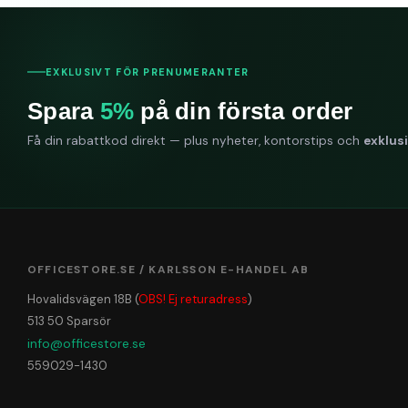
EXKLUSIVT FÖR PRENUMERANTER
Spara
5%
på din första order
Få din rabattkod direkt — plus nyheter, kontorstips och
exklus
OFFICESTORE.SE / KARLSSON E-HANDEL AB
Hovalidsvägen 18B (
OBS! Ej returadress
)
513 50 Sparsör
info@officestore.se
559029-1430