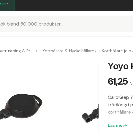
5
SEK
K
Konferensutrustning & Presentationsutrustning
Korthållare & Nyckelhållare
Korthållare jojo
Yoyo 
61,25
S
CardKeep Yo
trådlängd p
korthållare 
ha kortet l
Läs mer
tillbehör fö