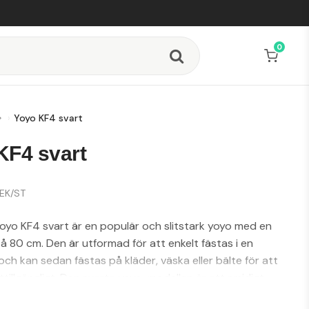
0
Yoyo KF4 svart
KF4 svart
EK/ST
yo KF4 svart är en populär och slitstark yoyo med en
å 80 cm. Den är utformad för att enkelt fästas i en
och kan sedan fästas på kläder, väska eller bälte för att
ättillgängligt. Den svarta yoyo-modellen är ett smidigt
r dig som behöver ha ditt kort nära till hands.