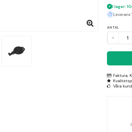
I lager: 1
Leverans:
ANTAL
-
Faktura, 
Kvalitets
Våra kunde