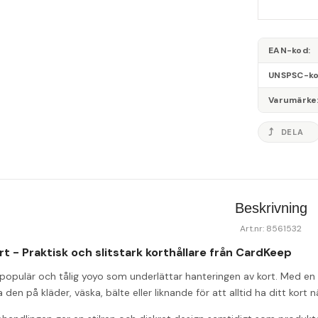
EAN-kod
UNSPSC-k
Varumärke
DELA
Beskrivning
Art.nr: 8561532
t - Praktisk och slitstark korthållare från CardKeep
populär och tålig yoyo som underlättar hanteringen av kort. Med en t
den på kläder, väska, bälte eller liknande för att alltid ha ditt kort nä