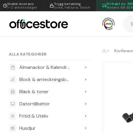
Snabb leverans
Trygg betalning
Fri frakt öv.
99
1–2 arbetsdagar
Svea, faktura, Swish
Annars 69 SE
ALLA KATEGORIER
Almanackor & Kalendrar
Block & anteckningsböcker
Bläck & toner
Datortillbehör
Fritid & Uteliv
Husdjur