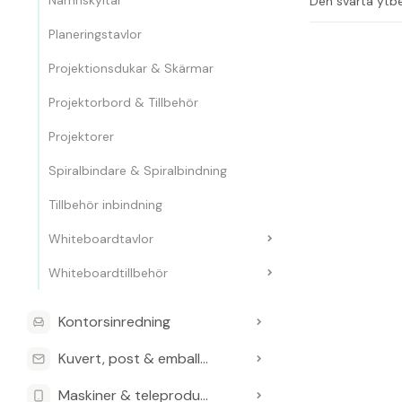
Namnskyltar
Den svarta ytbe
Längd på tr
Planeringstavlor
Färg: svart
Projektionsdukar & Skärmar
Vanliga frågo
Projektorbord & Tillbehör
Vad är längd
Projektorer
Tråden är 80 cm
Spiralbindare & Spiralbindning
Vilket märke
Tillbehör inbindning
Produkten är f
Whiteboardtavlor
Vilken färg 
Whiteboardtillbehör
Den är svart.
Kan yoyo fäs
Kontorsinredning
Ja, den kan fäst
Kuvert, post & emballage
Vad är artik
Maskiner & teleprodukter