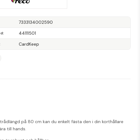
7333134002590
44111501
od
CardKeep
rådlängd på 80 cm kan du enkelt fästa den i din korthållare 
ra till hands.