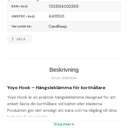
7333134032269
EAN-kod
44111501
UNSPSC-kod
CardKeep
Varumärke
DELA
Beskrivning
Art.nr: 8561534
Yoyo Hook – Hängsleklämma för korthållare
Yoyo Hook är en praktisk hängsleklämma designad för att 
enkelt fästa din korthållare vid bältet eller kläderna. 
Produkten gör det smidigt att bära och ha tillgång till dina 
kort när du är i rörelse.
Visa mer
Denna klämma från CardKeep erbjuder en säker och 