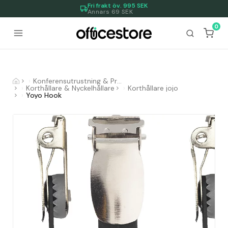
Fri frakt öv.
995
SEK
Annars 69 SEK
0
Konferensutrustning & Presentationsutrustning
Korthållare & Nyckelhållare
Korthållare jojo
Yoyo Hook