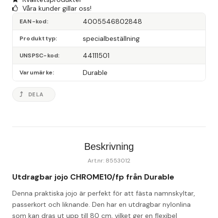
Våra kunder gillar oss!
4005546802848
EAN-kod
specialbeställning
Produkttyp
44111501
UNSPSC-kod
Durable
Varumärke
DELA
Beskrivning
Art.nr: 8553012
Utdragbar jojo CHROME10/fp från Durable
Denna praktiska jojo är perfekt för att fästa namnskyltar, 
passerkort och liknande. Den har en utdragbar nylonlina 
som kan dras ut upp till 80 cm, vilket ger en flexibel 