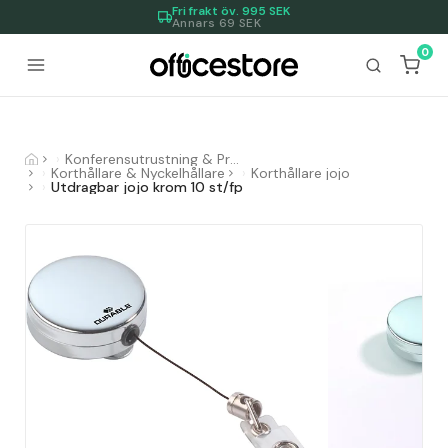
Fri frakt öv.
995
SEK
Annars 69 SEK
0
Konferensutrustning & Presentationsutrustning
Korthållare & Nyckelhållare
Korthållare jojo
Utdragbar jojo krom 10 st/fp