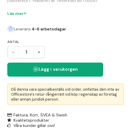
passerkort. Hållaren är tillverkad av robust
polystyrenplast och har ett utdragbart jojofäste som
Läs mer
kan dras ut upp till 80 cm. Korthållaren kan användas
både i liggande och stående format och passar
Leverans:
4-6 arbetsdagar
standardkort med måtten cirka 54x86 mm.
ANTAL
-
+
Lägg i varukorgen
Då denna vara specialbeställs vid order, omfattas den inte av
Officestore's retur-/ångerrätt vid köp i egenskap av företag
eller annan juridisk person.
Faktura, Kort, SVEA & Swish
Kvalitetsprodukter
Våra kunder gillar oss!