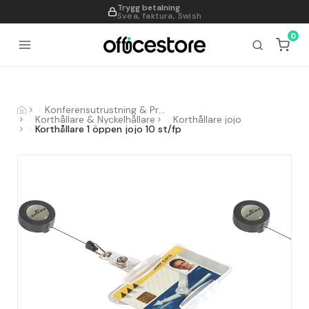
Trygg betalning
995
Svea, faktura, Swish
0
Konferensutrustning & Presentationsutrustning
Korthållare & Nyckelhållare
Korthållare jojo
Korthållare 1 öppen jojo 10 st/fp