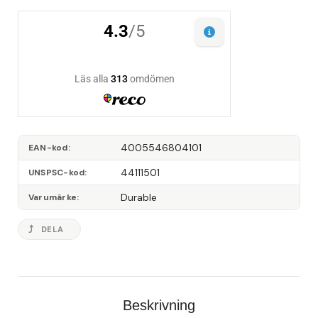
4005546804101
EAN-kod
44111501
UNSPSC-kod
Durable
Varumärke
DELA
Beskrivning