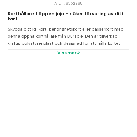
Art.nr: 8552988
Korthållare 1 öppen jojo – säker förvaring av ditt 
kort
Skydda ditt id-kort, behörighetskort eller passerkort med 
denna öppna korthållare från Durable. Den är tillverkad i 
kraftig polystyrenplast och designad för att hålla kortet 
säkert, lättåtkomligt och bekvämt på plats utan att vara i 
Visa mer
vägen.
Korthållaren är försedd med ett jojofäste som kan dras ut 
upp till 80 cm, vilket ger flexibel användning i både liggande 
och stående format. Den passar standardkort med måtten 
cirka 54x86 mm, vilket gör den idealisk för olika typer av 
kort.
Med 10 stycken korthållare per förpackning får du en 
praktisk lösning för både arbetsplats och event.
Vanliga frågor