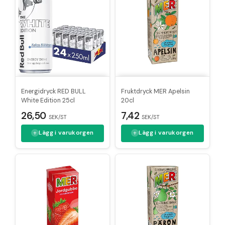
Energidryck RED BULL
Fruktdryck MER Apelsin
White Edition 25cl
20cl
26,50
7,42
SEK/ST
SEK/ST
Lägg i varukorgen
Lägg i varukorgen