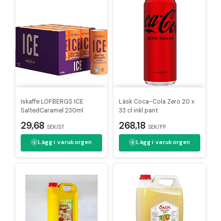
Iskaffe LÖFBERGS ICE
Läsk Coca-Cola Zero 20 x
SaltedCaramel 230ml
33 cl inkl pant
29,68
268,18
SEK/ST
SEK/FP
Lägg i varukorgen
Lägg i varukorgen