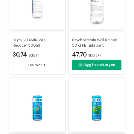
Dryck VITAMIN WELL
Dryck Vitamin Well Reload
Recover 500ml
50 cl PET inkl pant
30,74
47,70
SEK/ST
SEK/BRK
Lägg i varukorgen
Läs mer