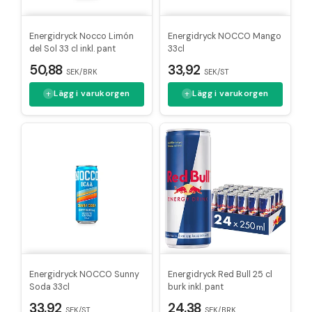
Energidryck Nocco Limón
Energidryck NOCCO Mango
del Sol 33 cl inkl. pant
33cl
50,88
33,92
SEK/BRK
SEK/ST
Lägg i varukorgen
Lägg i varukorgen
Energidryck NOCCO Sunny
Energidryck Red Bull 25 cl
Soda 33cl
burk inkl. pant
33,92
24,38
SEK/ST
SEK/BRK