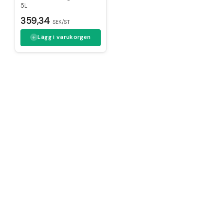
5L
359,34
SEK/ST
Lägg i varukorgen