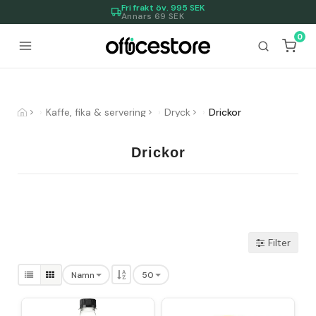
Fri frakt öv.
995
SEK
Annars 69 SEK
0
Kaffe, fika & servering
Dryck
Drickor
Drickor
Filter
Namn
50