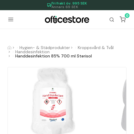
Fri frakt öv.
995
SEK
Annars 69 SEK
0
Hygien- & Städprodukter
Kroppsvård & Tvål
Handdesinfektion
Handdesinfektion 85% 700 ml Sterisol