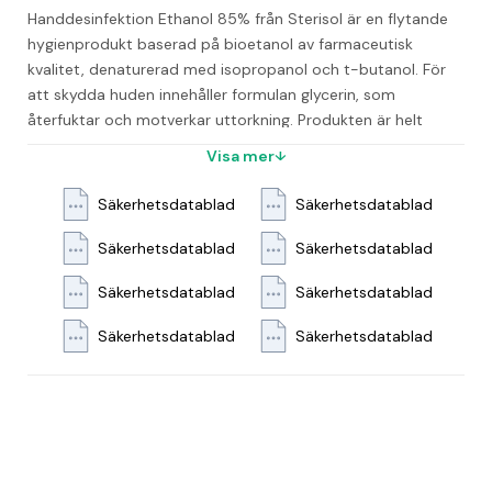
Handdesinfektion Ethanol 85% från Sterisol är en flytande 
hygienprodukt baserad på bioetanol av farmaceutisk 
kvalitet, denaturerad med isopropanol och t-butanol. För 
att skydda huden innehåller formulan glycerin, som 
återfuktar och motverkar uttorkning. Produkten är helt 
parfymfri. 
Den är utvecklad för både arbetsmiljöer med 
Visa mer
höga hygienkrav och för arbetsplatser där desinfektion 
behövs mer sällan. Den lättflytande konsistensen gör den 
Säkerhetsdatablad
Säkerhetsdatablad
enkel att applicera och den avdunstar snabbt utan att 
lämna kladd eller doft.
Certifieringar och tester
* EN 1500 
Säkerhetsdatablad
Säkerhetsdatablad
– Hygienisk handdesinfektion
* EN 12791 – Kirurgisk 
Säkerhetsdatablad
Säkerhetsdatablad
handdesinfektion
* EN 13727 – Bakteriedödande effekt
* EN 
13624 – Jästdödande effekt
* EN 14476 – Effekt mot 
Säkerhetsdatablad
Säkerhetsdatablad
höljeförsedda virus, inklusive coronavirus 
Handdesinfektion 
Ethanol kombinerar hög effektivitet och kvalitet med 
hudvänliga egenskaper – ett tryggt val för både frekvent 
och tillfällig användning.