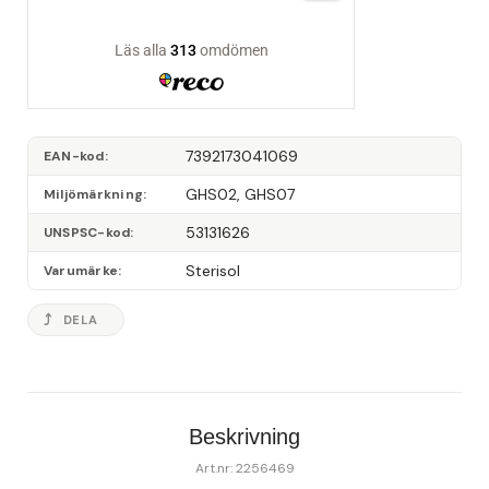
7392173041069
EAN-kod
GHS02, GHS07
Miljömärkning
53131626
UNSPSC-kod
Sterisol
Varumärke
DELA
Beskrivning
Art.nr: 2256469