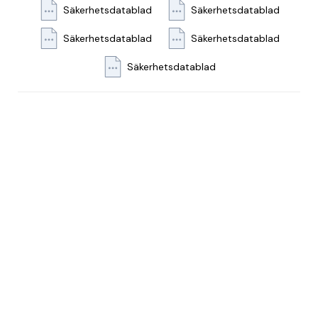
Säkerhetsdatablad
Säkerhetsdatablad
- Vegan - Svanen: Licensnummer 30900195 - EU Ecolabel 
licensnummer: SE/030/004
Säkerhetsdatablad
Säkerhetsdatablad
Säkerhetsdatablad