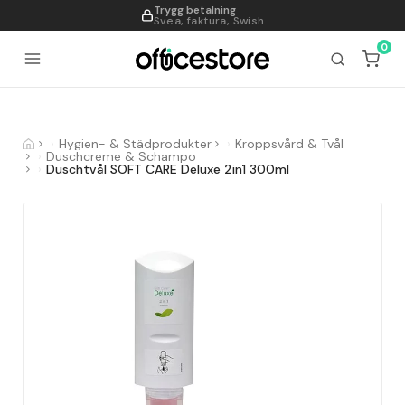
Trygg betalning
995
Svea, faktura, Swish
0
Hygien- & Städprodukter
Kroppsvård & Tvål
Duschcreme & Schampo
Duschtvål SOFT CARE Deluxe 2in1 300ml