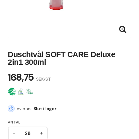
Duschtvål SOFT CARE Deluxe
2in1 300ml
168,75
SEK/ST
Leverans:
Slut i lager
ANTAL
-
+