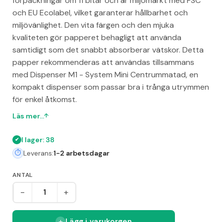
förpackningar om 11 bitar och är miljömärkt med FSC
och EU Ecolabel, vilket garanterar hållbarhet och
miljövänlighet. Den vita färgen och den mjuka
kvaliteten gör papperet behagligt att använda
samtidigt som det snabbt absorberar vätskor. Detta
papper rekommenderas att användas tillsammans
med Dispenser M1 - System Mini Centrummatad, en
kompakt dispenser som passar bra i trånga utrymmen
för enkel åtkomst.
Läs mer...
I lager: 38
Leverans:
1-2 arbetsdagar
ANTAL
-
+
Lägg i varukorgen