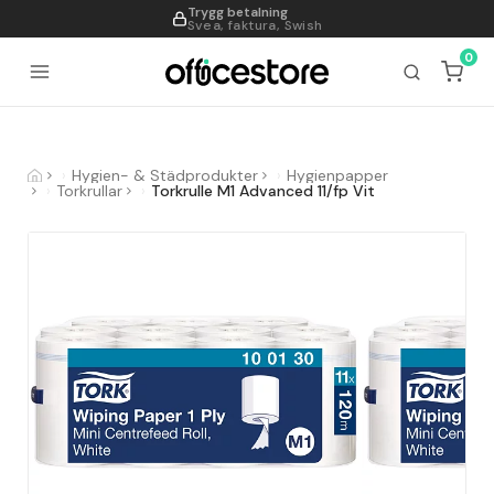
Trygg betalning
995
Svea, faktura, Swish
0
Hygien- & Städprodukter
Hygienpapper
Torkrullar
Torkrulle M1 Advanced 11/fp Vit