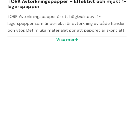
TORK Avtorkningspapper – Effektivt och mjukt 1-
lagerspapper
TORK Avtorkningspapper är ett högkvalitativt 1-
lagerspapper som är perfekt för avtorkning av både händer 
och ytor. Det mjuka materialet gör att pappret är skönt att 
torka händerna med, samtidigt som det snabbt absorberar 
Visa mer
vätskor.
För bästa användarupplevelse rekommenderas Dispenser M1 
- System Mini Centrummatad, som håller pappret nära till 
hands. Mini-dispensern är kompakt och särskilt anpassad 
för trånga utrymmen.
Färg: Vit
Antal lager: 1
Antal ark per förpackning: 11
Miljöcertifieringar: FSC TT-COC-002080 och EU-
blomman SE/004/001
Lätthanterliga förpackningar för enklare 
arbetsvardag