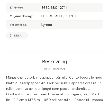
3662168042741
EAN-kod
EU ECOLABEL, PLANET
Miljömärkning
Lyreco
Varumärke
DELA
Beskrivning
Art.nr: 11061106
Mångsidigt avtorkningspapper på rulle. Centerfeedrulle med 
blått 2-lagerspapper 450 ark per rulle. Papperet dras ut ur 
rullen och rivs av i den längd som passar ändamålet. 
Godkänt för kontakt med livsmedel. - 2-lagers, blå - Mått: 
BxL 19,2 cm x 147,5 m - 450 ark per rulle - Passar till Lyrecos 
centerfeed-dispenser - EU Ecolabel licensnummer: 