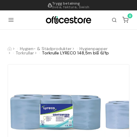
Trygg betalning
995
Svea, faktura, Swish
0
Hygien- & Städprodukter
Hygienpapper
Torkrullar
Torkrulle LYRECO 148,5m blå 6/fp