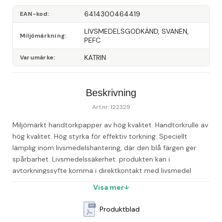
6414300464419
EAN-kod
LIVSMEDELSGODKÄND, SVANEN, 
Miljömärkning
PEFC
KATRIN
Varumärke
Beskrivning
Art.nr: 122329
Miljömärkt handtorkpapper av hög kvalitet. Handtorkrulle av 
hög kvalitet. Hög styrka för effektiv torkning. Speciellt 
lämplig inom livsmedelshantering, där den blå färgen ger 
spårbarhet. Livsmedelssäkerhet: produkten kan i 
avtorkningssyfte komma i direktkontakt med livsmedel 
under en kortare tid. Rullen har en utdragbar hylsa. 
Visa mer
Fiberråvara: återvunna fiber och nyfiber. Andelen styrs av 
produktkraven och tillgång och kvalitet för optimal 
Produktblad
anvädning av råvaran. - 2-lagers - Färg: blå - Längd per 