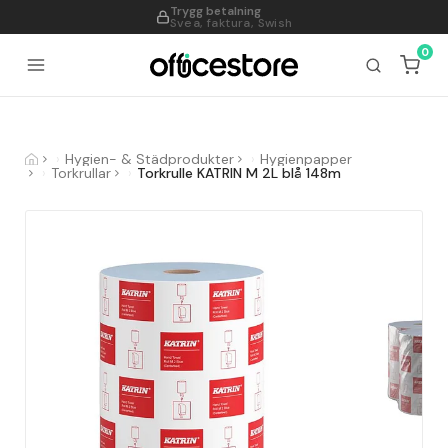
Trygg betalning
995
Svea, faktura, Swish
0
Hygien- & Städprodukter
Hygienpapper
Torkrullar
Torkrulle KATRIN M 2L blå 148m