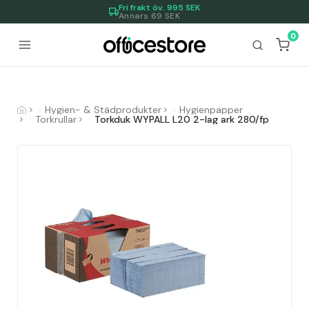
Fri frakt öv.
995
SEK
Annars 69 SEK
0
Hygien- & Städprodukter
Hygienpapper
Torkrullar
Torkduk WYPALL L20 2-lag ark 280/fp