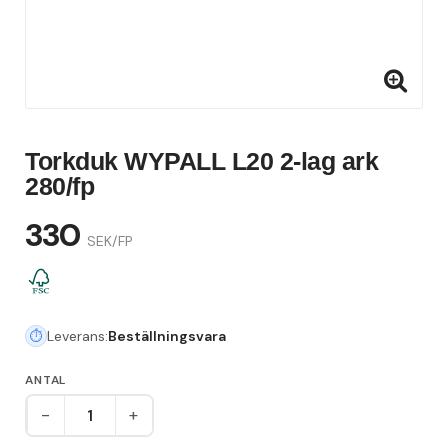
Torkduk WYPALL L20 2-lag ark
280/fp
330
SEK/FP
Leverans:
Beställningsvara
ANTAL
-
+