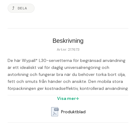
DELA
Beskrivning
Art.nr: 217673
De här Wypall* L30-servetterna för begränsad användning 
är ett idealiskt val för daglig universalrengöring och 
avtorkning och fungerar bra när du behöver torka bort olja, 
fett och smuts från händer och ansikte. Den mobila stora 
förpackningen ger kostnadseffektiv, kontrollerad användning 
av hygieniskt rena servetter när du är på språng. De här 
Visa mer
servetterna är mjuka på ytan men behåller sin styrka vid 
avtorkning och rengöring av våta ytor. Med 19 % mer volym 
Produktblad
än traditionella servetter, då produkten inte komprimeras, 
vilket innebär att fibrerna inte plattas till och kan ge 
överlägset handskydd. Idealiska för användning inom lättare 