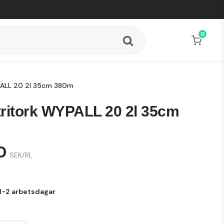
0
PALL 20 2l 35cm 380m
tritork WYPALL 20 2l 35cm
0
SEK/RL
1-2 arbetsdagar