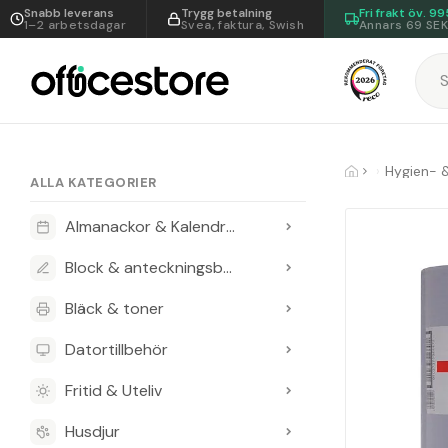
Snabb leverans
Trygg betalning
Fri frakt öv.
99
1–2 arbetsdagar
Svea, faktura, Swish
Annars 69 SE
Hygien- 
ALLA KATEGORIER
Almanackor & Kalendrar
Block & anteckningsböcker
Bläck & toner
Datortillbehör
Fritid & Uteliv
Husdjur