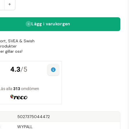
+
Lägg i varukorgen
Kort, SVEA & Swish
produkter
r gillar oss!
5027375044472
WYPALL