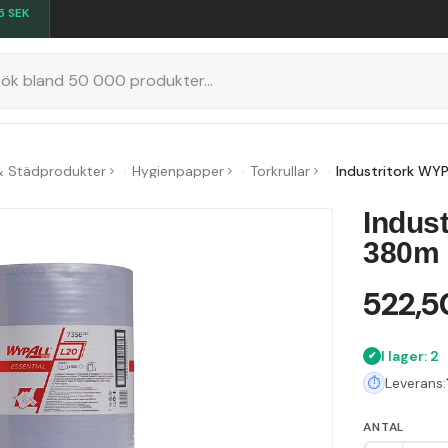
5
SEK
K
& Städprodukter
Hygienpapper
Torkrullar
Industritork WY
Indus
380m
522,5
I lager: 2
Leverans:
ANTAL