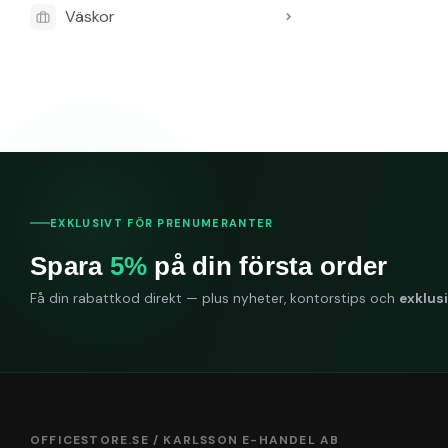
Väskor
EXKLUSIVT FÖR PRENUMERANTER
Spara
5%
på din första order
Få din rabattkod direkt — plus nyheter, kontorstips och
exklus
OFFICESTORE.SE / KARLSSON E-HANDEL AB