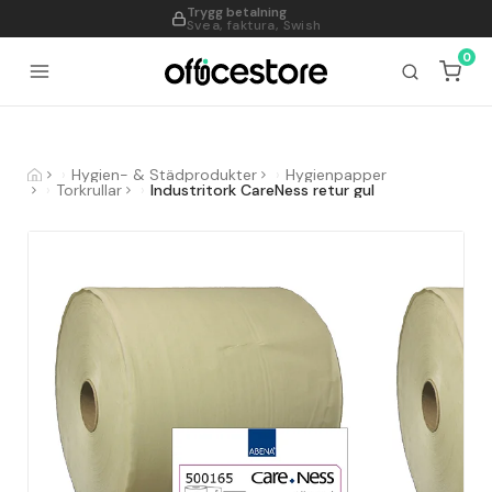
Trygg betalning
995
Svea, faktura, Swish
0
Hygien- & Städprodukter
Hygienpapper
Torkrullar
Industritork CareNess retur gul