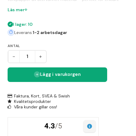
avtorkningsbehov där funktion, pris och hållbarhet står i
Läs mer
fokus.
I lager: 10
Leverans:
1-2 arbetsdagar
ANTAL
-
+
Lägg i varukorgen
Faktura, Kort, SVEA & Swish
Kvalitetsprodukter
Våra kunder gillar oss!