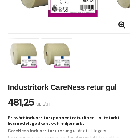
Industritork CareNess retur gul
481,25
SEK/ST
Prisvärt industritorkpapper i returfiber – slitstarkt,
livsmedelsgodkänt och miljömärkt
CareNess Industritork retur gul
är ett 1-lagers
torkpapper av återvunnet material – perfekt för enklare