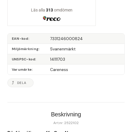
7331246000824
EAN-kod
Svanenmärkt
Miljömärkning
14111703
UNSPSC-kod
Careness
Varumärke
DELA
Beskrivning
Art.nr: 2522102