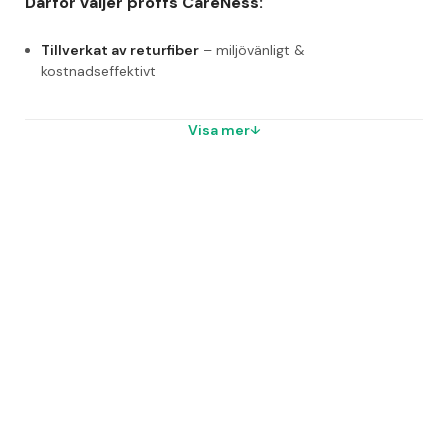
Därför väljer proffs CareNess:
Tillverkat av returfiber
 – miljövänligt & 
kostnadseffektivt
Livsmedelsgodkänt för avtorkningssyfte
 – tryggt i 
Visa mer
produktionsmiljö
Svanenmärkt & operforerat
 – riv själv i önskad storlek 
efter behov
Enklare avtorkning i industri, produktion och 
lager – utan att tumma på miljö eller funktion
CareNess Industritork retur
 är ett 1-lagers torkpapper 
som erbjuder ett pålitligt och prisvärt alternativ för enklare 
rengöring och avtorkning. Det är tillverkat av returpapper i 
en naturlig gul-brun ton – ett tydligt tecken på att 
produkten är återvunnen, men ändå funktionell och hållbar i 
praktisk användning.