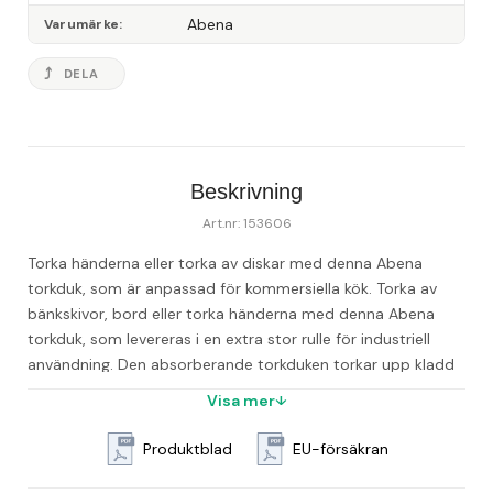
Abena
Varumärke
DELA
Beskrivning
Art.nr: 153606
Torka händerna eller torka av diskar med denna Abena 
torkduk, som är anpassad för kommersiella kök. Torka av 
bänkskivor, bord eller torka händerna med denna Abena 
torkduk, som levereras i en extra stor rulle för industriell 
användning. Den absorberande torkduken torkar upp kladd 
och eliminerar spill utan att efterlämna rester eller ludd, 
Visa mer
medan den praktiska rullen enkelt monteras i kompatibla 
hållare. Använd denna Abena torkduk i affärer, institutioner 
Produktblad
EU-försäkran
och livsmedelsrörelser för ett snabbt sätt att rengöra. - 
Torka av ytor och torka händerna - Stor rulle för flera 