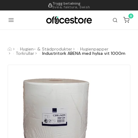
Trygg betalning
995
Svea, faktura, Swish
0
Hygien- & Städprodukter
Hygienpapper
Torkrullar
Industritork ABENA med hylsa vit 1000m