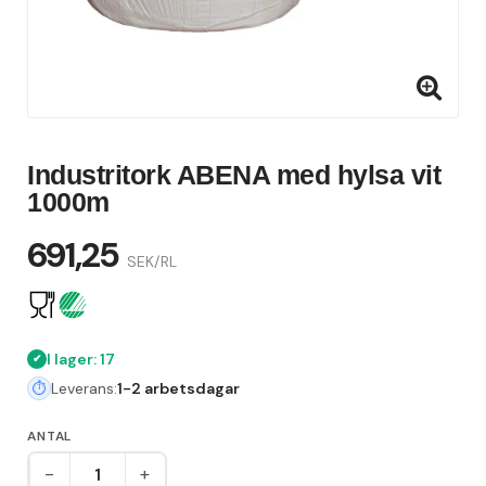
Industritork ABENA med hylsa vit
1000m
691,25
SEK/RL
I lager: 17
Leverans:
1-2 arbetsdagar
ANTAL
-
+