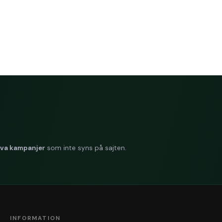
hylslöst.
rumärket för detta torkpapper?
atrin.
iva kampanjer
som inte syns på sajten.
INFORMATION