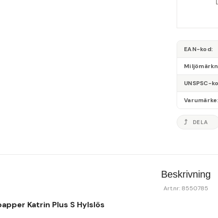
EAN-kod
Miljömärk
UNSPSC-k
Varumärke
DELA
Beskrivning
Art.nr: 8550785
apper Katrin Plus S Hylslös