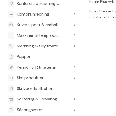
Katrin Plus hyl
Konferensutrustning & Presentationsutrustning
Produkten är hyl
Kontorsinredning
mjukhet och to
Kuvert, post & emballage
Miljöinforma
Maskiner & teleprodukter
Detta torkpapp
Vanliga frågo
Märkning & Skyltmaterial
Vad är avtor
Papper
Det är ett 1-lag
Pennor & Ritmaterial
Vilka dispen
Skolprodukter
Det passar till
Skrivbordstillbehör
Är produkte
Sortering & Förvaring
Ja, produkten 
Säsongsvaror
Finns det nå