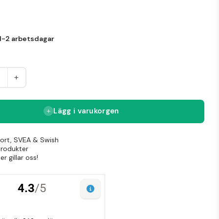
en hållbar och miljövänlig användning.
1-2 arbetsdagar
+
Lägg i varukorgen
Kort, SVEA & Swish
produkter
r gillar oss!