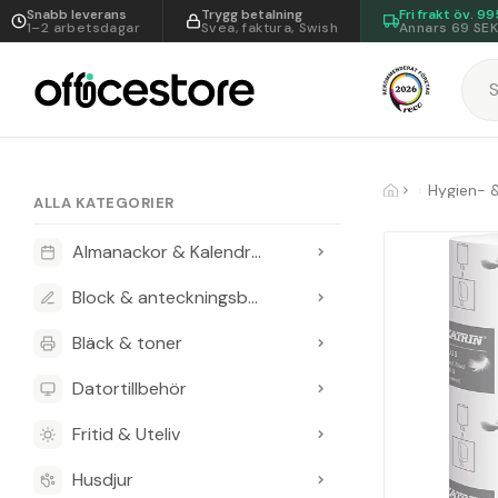
Snabb leverans
Trygg betalning
Fri frakt öv.
99
1–2 arbetsdagar
Svea, faktura, Swish
Annars 69 SE
Hygien- 
ALLA KATEGORIER
Almanackor & Kalendrar
Block & anteckningsböcker
Bläck & toner
Datortillbehör
Fritid & Uteliv
Husdjur