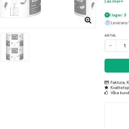
Läs mer
garanterar 
I lager: 3
Leverans:
ANTAL
-
Faktura, 
Kvalitets
Våra kunde