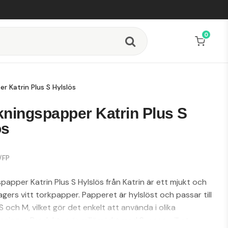
0
r Katrin Plus S Hylslös
kningspapper Katrin Plus S
ös
/FP
papper Katrin Plus S Hylslös från Katrin är ett mjukt och
lagers vitt torkpapper. Papperet är hylslöst och passar till
 och M, vilket gör det enkelt att använda i olika
sningar. Produkten är miljömärkt med Svanen, vilket