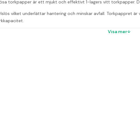
slösa torkpapper är ett mjukt och effektivt 1-lagers vitt torkpapper
slös vilket underlättar hantering och minskar avfall. Torkpappret är vit
rkkapacitet.
Visa mer
tion
er är svanenmärkt (Svanen Licensnummer 30050006), vilket garanter
r
kningspappret Katrin Plus S Hylslös gjort av?
ers vitt torkpapper.
ser passar detta papper till?
 Centerbox S och M.
n miljömärkt?
är Svanenmärkt.
gon hylsa på pappret?