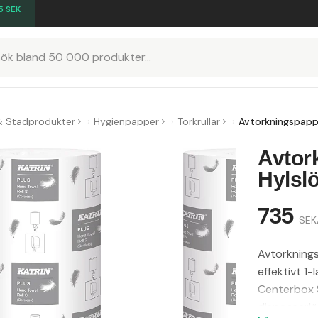
5
SEK
K
& Städprodukter
Hygienpapper
Torkrullar
Avtorkningspappe
Avtor
Hylsl
735
SEK
Avtorknings
effektivt 1-
Centerbox S
dispenserlö