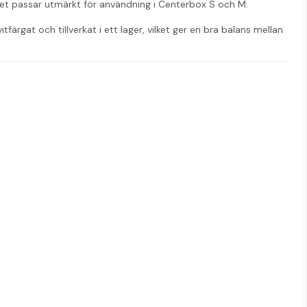
. Det passar utmärkt för användning i Centerbox S och M.
färgat och tillverkat i ett lager, vilket ger en bra balans mellan 
ar en miljövänlig produkt.