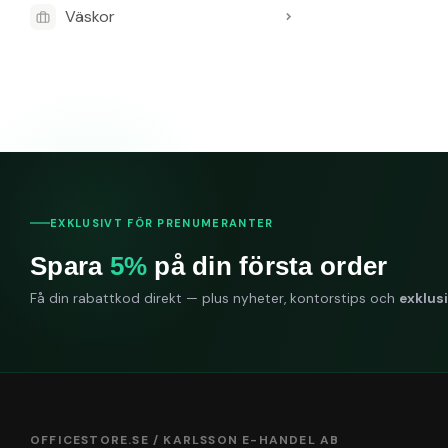
Nej, pappret är 
Väskor
Vilken är va
Varumärket är K
EXKLUSIVT FÖR PRENUMERANTER
Spara
5%
på din första order
Få din rabattkod direkt — plus nyheter, kontorstips och
exklus
OFFICESTORE.SE / KARLSSON E-HANDEL AB