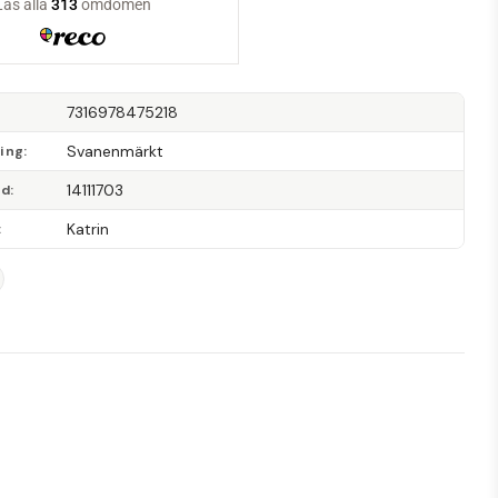
7316978475218
Svanenmärkt
ning
14111703
od
Katrin