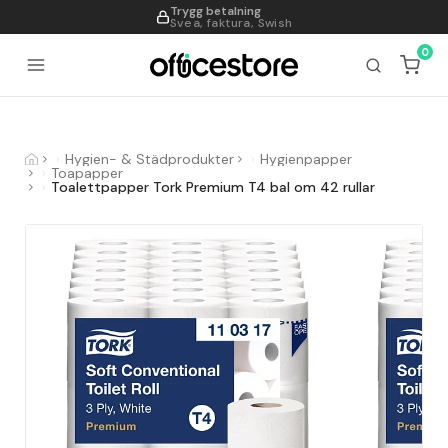
Trygg betalning
995
Svea, faktura, Swish
0
Hygien- & Städprodukter
Hygienpapper
Toapapper
Toalettpapper Tork Premium T4 bal om 42 rullar