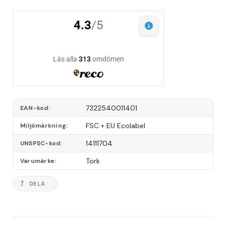
7322540011401
EAN-kod
FSC + EU Ecolabel
Miljömärkning
14111704
UNSPSC-kod
Tork
Varumärke
DELA