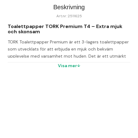
Beskrivning
Art.nr: 2511625
Toalettpapper TORK Premium T4 – Extra mjuk 
och skonsam
TORK Toalettpapper Premium är ett 3-lagers toalettpapper 
som utvecklats för att erbjuda en mjuk och bekväm 
upplevelse med varsamhet mot huden. Det är ett utmärkt 
val för kontoret, restauranger och skolor som vill skapa en 
Visa mer
trivsam och hemlik känsla på sina toaletter.
Pappret tillverkas i TORK:s högsta kvalitet och har ett 
elegant premiummönster i relief som ger en tjockare och 
mer påkostad känsla. Toalettpappret är anpassat för T4-
systemet och kommer i en praktisk bal om 42 rullar.
248 ark per rulle
Bal med 42 rullar
System: T4
Miljömärkt med EU-Ecolabel SE/04/01, TT-COC-002080