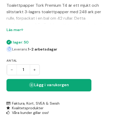
Toalettpapper Tork Premium T4 är ett mjukt och
slitstarkt 3-lagers toalettpapper med 248 ark per
rulle, förpackat i en bal om 42 rullar. Detta
toalettpapper från Tork har ett premiummönster i
Läs mer
relief som ger en tjockare känsla och hög komfort för
användaren. Pappret är miljömärkt med EU Ecolabel
I lager: 50
och FSC, vilket garanterar en hållbar produktion.
Leverans:
1-2 arbetsdagar
Produkten är anpassad för T4-system och passar
utmärkt för kontor, skolor eller restauranger där hög
ANTAL
hygien och komfort önskas.
-
+
Lägg i varukorgen
Faktura, Kort, SVEA & Swish
Kvalitetsprodukter
Våra kunder gillar oss!