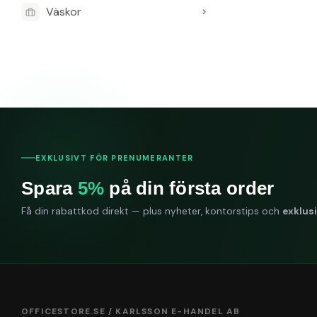
Väskor
Det är kompati
Är toalettpa
Ja, det är cert
EXKLUSIVT FÖR PRENUMERANTER
Spara
5%
på din första order
Få din rabattkod direkt — plus nyheter, kontorstips och
exklus
OFFICESTORE.SE / KARLSSON E-HANDEL AB