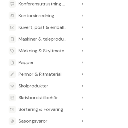
Färg: Vit
Konferensutrustning & Presentationsutrustning
System: T4
Kontorsinredning
Rullens längd
Rullens bred
Kuvert, post & emballage
Lager: 3
Mönsterprägl
Maskiner & teleprodukter
Förpackning: 
Märkning & Skyltmaterial
Vanliga frågo
Papper
Hur många la
Pennor & Ritmaterial
Det har 3 lager.
Skolprodukter
Hur många rul
En bal innehåller
Skrivbordstillbehör
Vilken längd 
Sortering & Förvaring
Varje rulle är 1
Säsongsvaror
Vilket syste