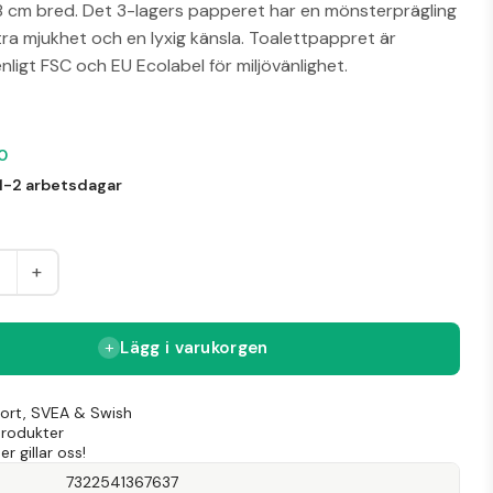
8 cm bred. Det 3-lagers papperet har en mönsterprägling
ra mjukhet och en lyxig känsla. Toalettpappret är
enligt FSC och EU Ecolabel för miljövänlighet.
00
1-2 arbetsdagar
+
Lägg i varukorgen
Kort, SVEA & Swish
produkter
r gillar oss!
7322541367637