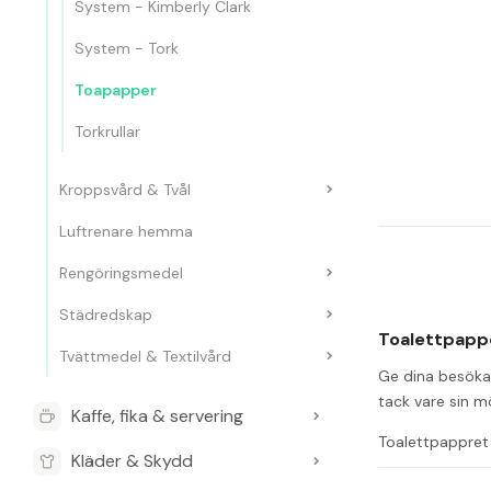
System - Kimberly Clark
System - Tork
Toapapper
Torkrullar
Kroppsvård & Tvål
Luftrenare hemma
Rengöringsmedel
Städredskap
Toalettpappe
Tvättmedel & Textilvård
Ge dina besökar
tack vare sin m
Kaffe, fika & servering
Toalettpappret ä
Kläder & Skydd
Produkten lever