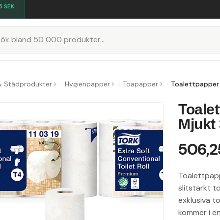
5
SEK
K
& Städprodukter
Hygienpapper
Toapapper
Toalettpapper 
Toale
Mjukt 
506,2
Toalettpapp
slitstarkt 
exklusiva t
kommer i en 