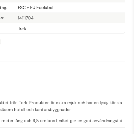
FSC + EU Ecolabel
ning
14111704
od
Tork
et från Tork. Produkten är extra mjuk och har en lyxig känsla 
en såsom hotell och kontorsbyggnader.
,1 meter lång och 9,8 cm bred, vilket ger en god användningstid. 
ering.