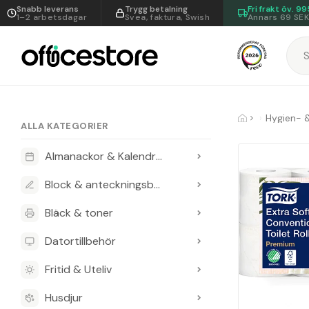
Snabb leverans
Trygg betalning
Fri frakt öv.
99
1–2 arbetsdagar
Svea, faktura, Swish
Annars 69 SE
Hygien- 
ALLA KATEGORIER
Almanackor & Kalendrar
Block & anteckningsböcker
Bläck & toner
Datortillbehör
Fritid & Uteliv
Husdjur