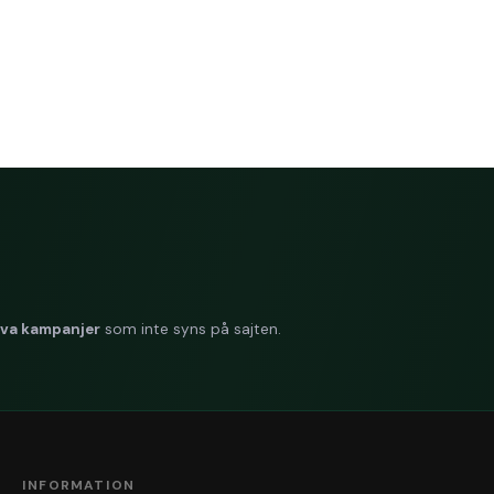
belt med system T4.
ppret miljömärkt?
ifierat med FSC och EU Ecolabel.
iva kampanjer
som inte syns på sajten.
INFORMATION