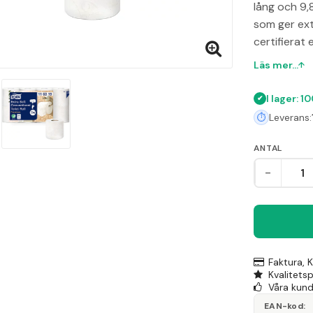
lång och 9,
som ger ext
certifierat 
Läs mer...
I lager: 1
Leverans:
ANTAL
-
Faktura, 
Kvalitets
Våra kunde
EAN-kod