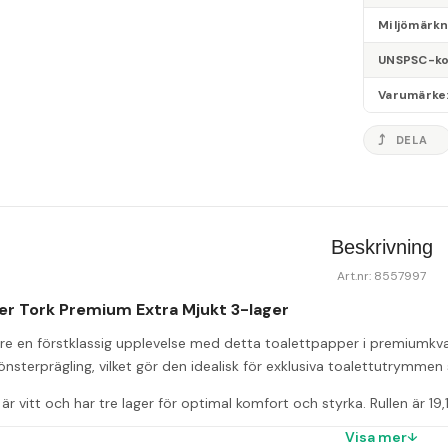
Miljömärk
UNSPSC-k
Varumärke
DELA
Beskrivning
Art.nr: 8557997
r Tork Premium Extra Mjukt 3-lager
e en förstklassig upplevelse med detta toalettpapper i premiumkvalit
önsterprägling, vilket gör den idealisk för exklusiva toalettutrymm
r vitt och har tre lager för optimal komfort och styrka. Rullen är 19
eras i en bal med 56 rullar och använder systemet T4 för enkel hant
Visa mer