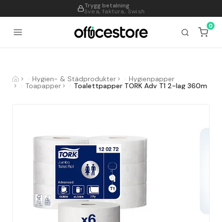
Trygg betalning
995
Svea, faktura, Swish
0
Hygien- & Städprodukter
Hygienpapper
Toapapper
Toalettpapper TORK Adv T1 2-lag 360m