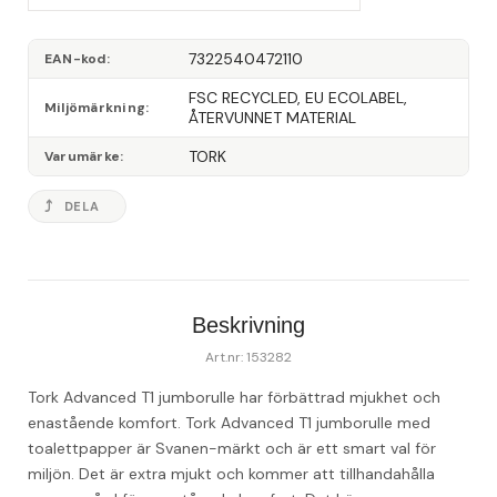
7322540472110
EAN-kod
FSC RECYCLED, EU ECOLABEL, 
Miljömärkning
ÅTERVUNNET MATERIAL
TORK
Varumärke
DELA
Beskrivning
Art.nr: 153282
Tork Advanced T1 jumborulle har förbättrad mjukhet och 
enastående komfort. Tork Advanced T1 jumborulle med 
toalettpapper är Svanen-märkt och är ett smart val för 
miljön. Det är extra mjukt och kommer att tillhandahålla 