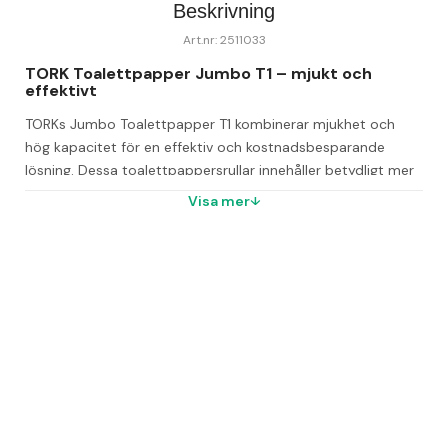
Beskrivning
Art.nr: 2511033
TORK Toalettpapper Jumbo T1 – mjukt och 
effektivt
TORKs Jumbo Toalettpapper T1 kombinerar mjukhet och 
hög kapacitet för en effektiv och kostnadsbesparande 
lösning. Dessa toalettpappersrullar innehåller betydligt mer 
papper än standardrullar, vilket gör dem idealiska för platser 
Visa mer
med hög besöksfrekvens.
Toalettpappret är vitt och prytt med ett elegant blått 
lövmönster. Det är präglat för att ge en tjockare känsla och 
ett attraktivt utseende, samtidigt som det är mjukt med 
hög ljushet som bidrar till en behaglig användarupplevelse.
Med hög kapacitet minskar underhållsarbetet, vilket sparar 
tid för städpersonalen och förbättrar arbetsmiljön. 
Förpackningarna är också utformade för lätt hantering med 
utstansade handtag som gör det enkelt att bära och öppna 