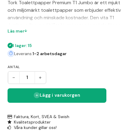
Tork Toalettpapper Premium T1 Jumbo är ett mjukt
och miljömärkt toalettpapper som erbjuder effektiv
användning och minskade kostnader. Den vita T1
Jumbo-rullen med blått lövmönster är prägla för en
Läs mer
tjockare känsla och ett snyggt utseende, vilket passar
utmärkt för platser med hög besöksvolym.
I lager: 15
Förpackningen innehåller 6 rullar och papperet är
Leverans:
1-2 arbetsdagar
certifierat med FSC och EU Ecolabel. Dessutom är
förpackningen utformad för enkel hantering, vilket
ANTAL
spar tid och förbättrar arbetsklimatet för
-
+
städpersonal.
Lägg i varukorgen
Faktura, Kort, SVEA & Swish
Kvalitetsprodukter
Våra kunder gillar oss!