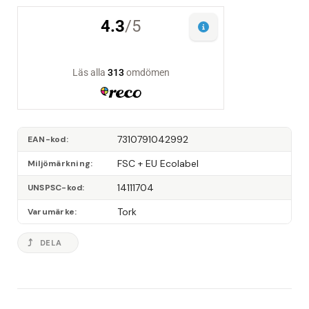
7310791042992
EAN-kod
FSC + EU Ecolabel
Miljömärkning
14111704
UNSPSC-kod
Tork
Varumärke
DELA