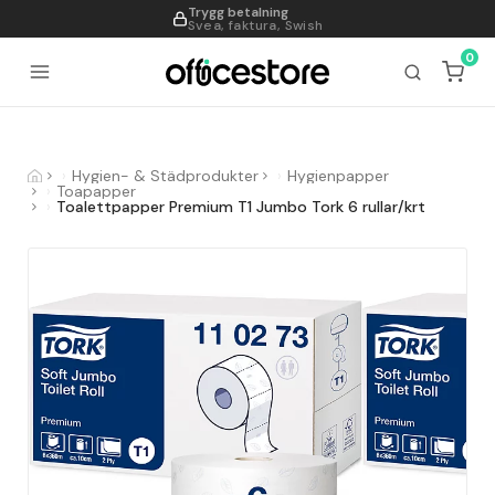
Trygg betalning
995
Svea, faktura, Swish
0
Hygien- & Städprodukter
Hygienpapper
Toapapper
Toalettpapper Premium T1 Jumbo Tork 6 rullar/krt