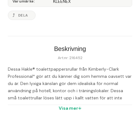
KLEENEX
Varumärke
DELA
Beskrivning
Art.nr: 216452
Dessa Hakle® toalettpappersrullar från Kimberly-Clark 
Professional* gör att du känner dig som hemma oavsett var 
du är. Den lyxiga känslan gör dem idealiska för normal 
användning på hotell, kontor och i träningslokaler. Dessa 
små toalettrullar löses lätt upp i kallt vatten för att inte 
blockera avloppet och de lämpar sig för de flesta septiska 
Visa mer
tanksystem. De är tillverkade på ett ansvarsfullt sätt och 
erbjuder både bra kvalitet och värde. Det mjuka och 
absorberande pappret ger ett inslag av komfort och extra 
omsorg i badrummet och ger besökare ett bestående 