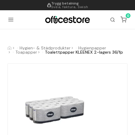
Trygg betalning
995
Svea, faktura, Swish
0
Hygien- & Städprodukter
Hygienpapper
Toapapper
Toalettpapper KLEENEX 2-lagers 36/fp