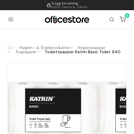
Trygg betalning
995
Svea, faktura, Swish
0
Hygien- & Städprodukter
Hygienpapper
Toapapper
Toalettpapper Katrin Basic Toilet 640