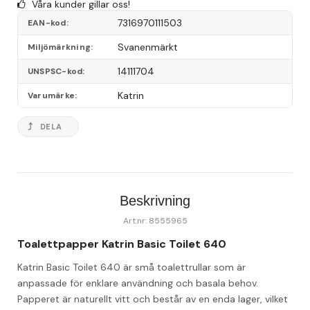
Våra kunder gillar oss!
7316970111503
EAN-kod
Svanenmärkt
Miljömärkning
14111704
UNSPSC-kod
Katrin
Varumärke
DELA
Beskrivning
Art.nr: 8555965
Toalettpapper Katrin Basic Toilet 640
Katrin Basic Toilet 640 är små toalettrullar som är 
anpassade för enklare användning och basala behov. 
Papperet är naturellt vitt och består av en enda lager, vilket 