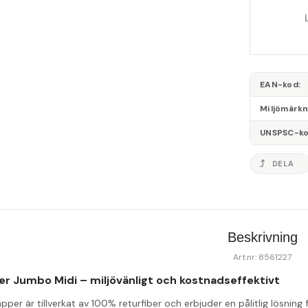
EAN-kod
Miljömärk
UNSPSC-k
DELA
Beskrivning
Art.nr: 8561227
r Jumbo Midi – miljövänligt och kostnadseffektivt
pper är tillverkat av 100% returfiber och erbjuder en pålitlig lösnin