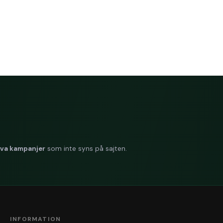
ger har toalettpappret?
 toalettpapper.
r en rulle?
0 meter, bredden 90 mm och diametern 280 mm.
llar ingår i en förpackning?
nehåller 6 rullar.
 "Jumbo Midi"?
ullstorleken och passar för platser med låg användarfrekvens.
iva kampanjer
som inte syns på sajten.
INFORMATION