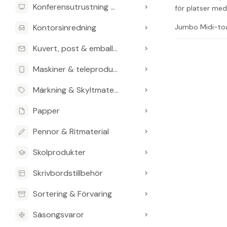
Konferensutrustning & Presentationsutrustning
för platser med 
Kontorsinredning
Jumbo Midi-toa
Varje förpacknin
Kuvert, post & emballage
Färg: Natur
Lager: 1-lags
Maskiner & teleprodukter
Perforerad fö
Märkning & Skyltmaterial
Typ: Midi
Längd: 600 m
Papper
Bredd: 90 
Diameter: 2
Pennor & Ritmaterial
Förpackning: 
Skolprodukter
Pall: 24 kart
Material: 100
Skrivbordstillbehör
Vanliga frågo
Sortering & Förvaring
Vad är mater
Säsongsvaror
Det är tillverka