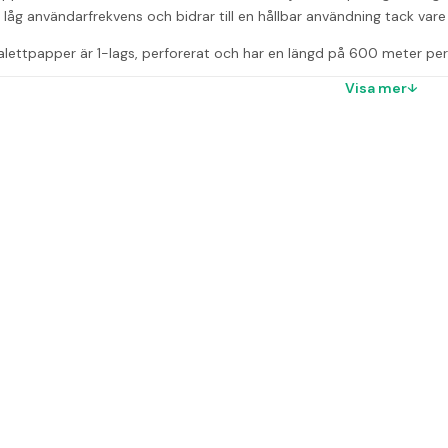
låg användarfrekvens och bidrar till en hållbar användning tack vare s
lettpapper är 1-lags, perforerat och har en längd på 600 meter pe
g innehåller 6 rullar, och upp till 24 förpackningar ryms på en pall.
Visa mer
r enkel rivning
eter per rulle
mm
80 mm
6 rullar per kartong
onger
% returfiber
r
ialet i toalettpappret?
t av 100% returfiber.