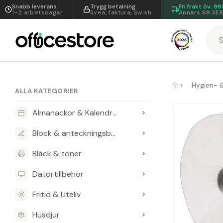
Snabb leverans
Trygg betalning
Fri frakt öv.
99
1–2 arbetsdagar
Svea, faktura, Swish
Annars 69 SE
Hygien- 
ALLA KATEGORIER
Almanackor & Kalendrar
Block & anteckningsböcker
Bläck & toner
Datortillbehör
Fritid & Uteliv
Husdjur