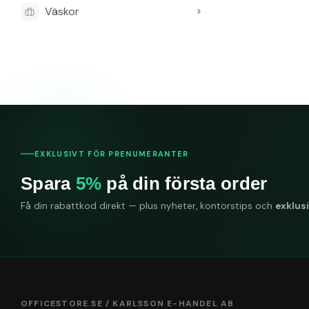
Väskor
Hur många la
Det är 1-lagers
Vilka mått ha
Längden är 60
Hur många ru
Förpackningen in
EXKLUSIVT FÖR PRENUMERANTER
Vad betyder
Spara
5%
på din första order
Det syftar på r
Få din rabattkod direkt — plus nyheter, kontorstips och
exklus
OFFICESTORE.SE / KARLSSON E-HANDEL AB