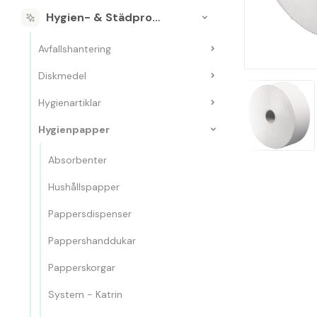
Hygien- & Städprodukter
Avfallshantering
Diskmedel
Hygienartiklar
Hygienpapper
Absorbenter
Hushållspapper
Pappersdispenser
Pappershanddukar
Papperskorgar
System - Katrin