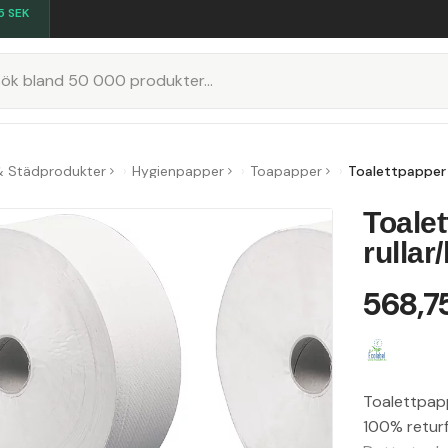
5
SEK
K
& Städprodukter
Hygienpapper
Toapapper
Toalettpapper 
Toale
rullar/
568,7
Toalettpappe
100% returf