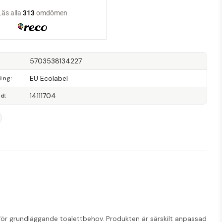
5703538134227
EU Ecolabel
ning
14111704
od
g för grundläggande toalettbehov. Produkten är särskilt anpassad 