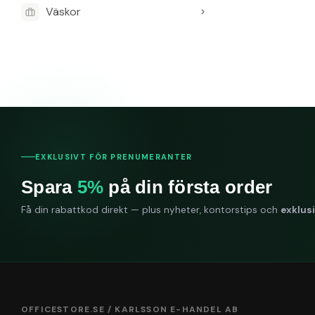
Väskor
EXKLUSIVT FÖR PRENUMERANTER
Spara
5%
på din första order
Få din rabattkod direkt — plus nyheter, kontorstips och
exklus
OFFICESTORE.SE / KARLSSON E-HANDEL AB