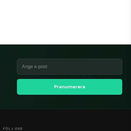
Email
Prenumerera
FÖLJ OSS