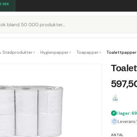
5
SEK
K
& Städprodukter
Hygienpapper
Toapapper
Toalettpapper 
Toalet
597,5
I lager: 6
Leverans:
ANTAL