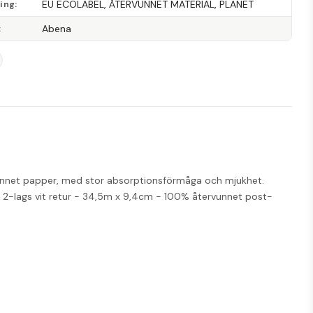
EU ECOLABEL, ÅTERVUNNET MATERIAL, PLANET
ning
Abena
rvunnet papper, med stor absorptionsförmåga och mjukhet. 
. - 2-lags vit retur - 34,5m x 9,4cm - 100% återvunnet post-