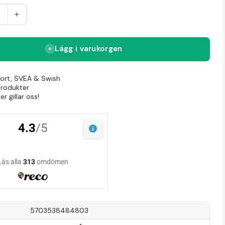
+
Lägg i varukorgen
Kort, SVEA & Swish
produkter
r gillar oss!
5703538484803