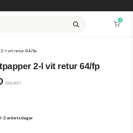
0
2-l vit retur 64/fp
tpapper 2-l vit retur 64/fp
0
SEK/KRT
9
1-2 arbetsdagar