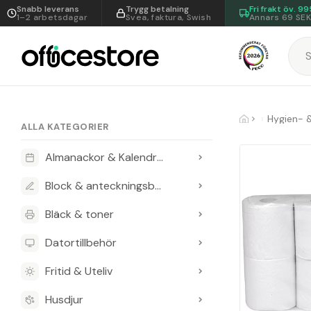
Snabb leverans
Trygg betalning
Fri frakt öv.
99
1–2 arbetsdagar
Svea, faktura, Swish
Annars 69 SE
Hygien- 
ALLA KATEGORIER
Almanackor & Kalendrar
Block & anteckningsböcker
Bläck & toner
Datortillbehör
Fritid & Uteliv
Husdjur