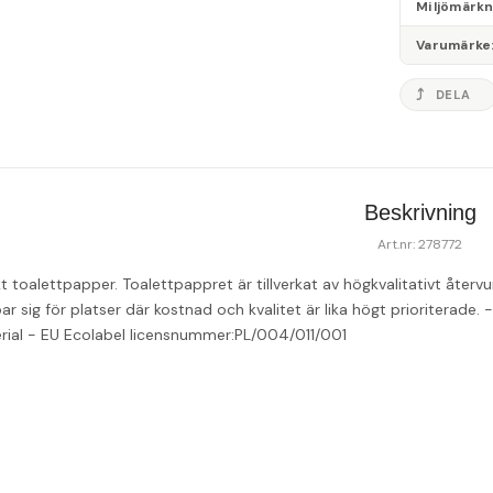
Miljömärk
Varumärke
DELA
Beskrivning
Art.nr: 278772
t toalettpapper. Toalettpappret är tillverkat av högkvalitativt åte
r sig för platser där kostnad och kvalitet är lika högt prioriterade
ial - EU Ecolabel licensnummer:PL/004/011/001