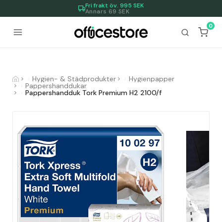
Fri frakt öv.
995
SEK
Annars 69 SEK
0
Hygien- & Städprodukter
Hygienpapper
Pappershanddukar
Pappershandduk Tork Premium H2 2100/f