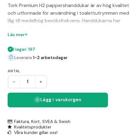
Tork Premium H2 pappershanddukar är av hög kvalitet
och utformade för användning i toalettutrymmen med
låg till medelhög besöksfrekvens. Handdukarna har
QuickDry™-teknik som gör dem extra absorberande
Läs mer
och effektiva, vilket leder till mindre förbrukning och
avfall. Med deras vackra lövdekor och mjuka känsla ger
I lager: 197
de en exklusiv upplevelse samtidigt som de är
Leverans:
1-2 arbetsdagar
miljövänliga, certifierade med FSC och EU Ecolabel.
Handdukarna är vita, 2-lager och levereras i
ANTAL
förpackningar om 100 stycken, med måtten 212 x 340
-
+
mm (BxH).
Lägg i varukorgen
Faktura, Kort, SVEA & Swish
Kvalitetsprodukter
Våra kunder gillar oss!