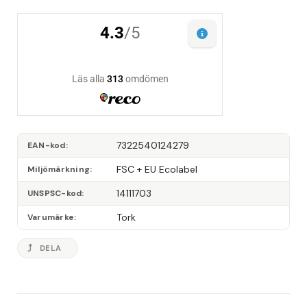
7322540124279
EAN-kod
FSC + EU Ecolabel
Miljömärkning
14111703
UNSPSC-kod
Tork
Varumärke
DELA