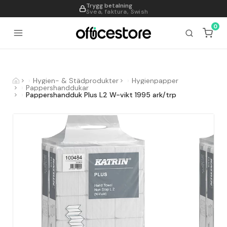
Trygg betalning
995
Svea, faktura, Swish
0
Hygien- & Städprodukter
Hygienpapper
Pappershanddukar
Pappershandduk Plus L2 W-vikt 1995 ark/trp