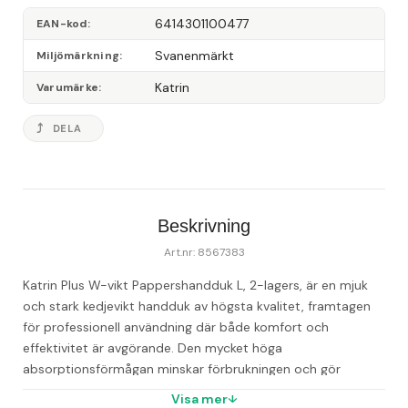
6414301100477
EAN-kod
Svanenmärkt
Miljömärkning
Katrin
Varumärke
DELA
Beskrivning
Art.nr: 8567383
Katrin Plus W-vikt Pappershandduk L, 2-lagers, är en mjuk 
och stark kedjevikt handduk av högsta kvalitet, framtagen 
för professionell användning där både komfort och 
effektivitet är avgörande. Den mycket höga 
absorptionsförmågan minskar förbrukningen och gör 
handtorkningen både snabb och hygienisk.
Tillverkad av 
Visa mer