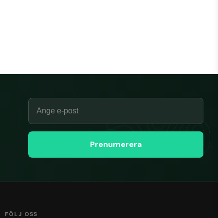
Email
Prenumerera
FÖLJ OSS