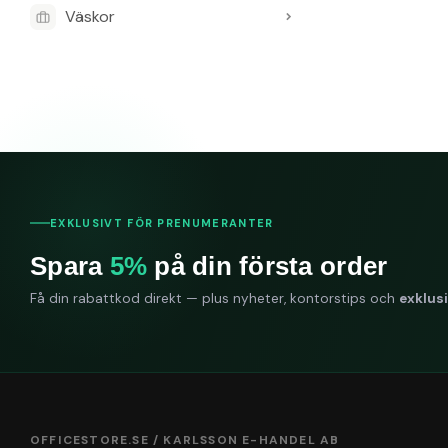
Väskor
EXKLUSIVT FÖR PRENUMERANTER
Spara
5%
på din första order
Få din rabattkod direkt — plus nyheter, kontorstips och
exklus
OFFICESTORE.SE / KARLSSON E-HANDEL AB