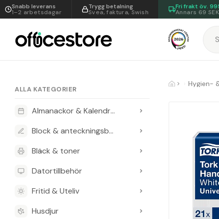
Snabb leverans
Trygg betalning
Fri frakt öv.
99
1–2 arbetsdagar
Svea, faktura, Swish
Annars 69 SE
Hygien- 
ALLA KATEGORIER
Almanackor & Kalendrar
Block & anteckningsböcker
Bläck & toner
Datortillbehör
Fritid & Uteliv
Husdjur