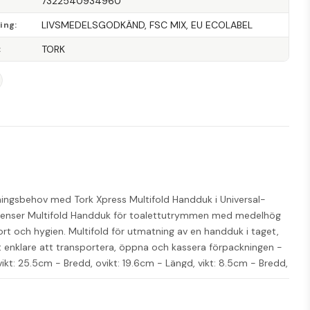
7322540934960
LIVSMEDELSGODKÄND, FSC MIX, EU ECOLABEL
ning
TORK
ingsbehov med Tork Xpress Multifold Handduk i Universal-
spenser Multifold Handduk för toalettutrymmen med medelhög 
 och hygien. Multifold för utmatning av en handduk i taget, 
t enklare att transportera, öppna och kassera förpackningen - 
ikt: 25.5cm - Bredd, ovikt: 19.6cm - Längd, vikt: 8.5cm - Bredd, 
colabel: licensnummer SE/004/001