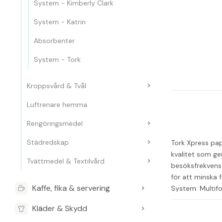
System - Kimberly Clark
System - Katrin
Absorbenter
System - Tork
Kroppsvård & Tvål
Luftrenare hemma
Rengöringsmedel
Städredskap
Tork Xpress pa
kvalitet som g
Tvättmedel & Textilvård
besöksfrekvens.
för att minska 
Kaffe, fika & servering
System: Multifo
vikt: 19.6cm - 
Kläder & Skydd