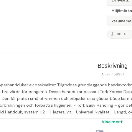
EAN-kod
Miljömärk
Varumärke
DELA
Beskrivning
Art.nr: 158931
pperhanddukar av baskvalitet Tillgodose grundläggande handavtorkn
er bra värde för pengarna. Dessa handdukar passar i Tork Xpress Di
 Den får plats i små utrymmen och erbjuder dina gäster både komfort
förbrukningen och förbättra hygienen. - Tork Easy Handling – gör de
ld Handduk, system H2 - 1-lagers, vit - Universal-kvalitet - Längd, ov
Tryck: Nej - Material: nyfiber - FSC Mix - Livsmedelsgodkänd - EU E
Visa mer