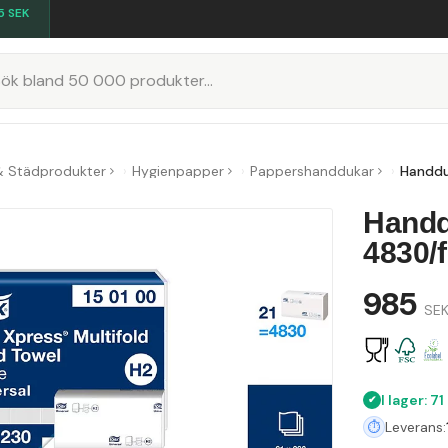
5
SEK
K
& Städprodukter
Hygienpapper
Pappershanddukar
Handdu
Handd
4830/
985
SEK
I lager: 71
Leverans: