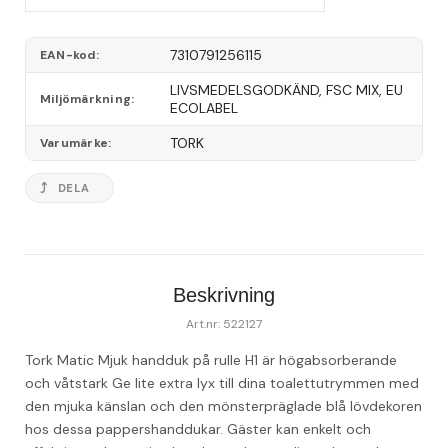
7310791256115
EAN-kod
LIVSMEDELSGODKÄND, FSC MIX, EU 
Miljömärkning
ECOLABEL
TORK
Varumärke
DELA
Beskrivning
Art.nr: 522127
Tork Matic Mjuk handduk på rulle H1 är högabsorberande 
och våtstark Ge lite extra lyx till dina toalettutrymmen med 
den mjuka känslan och den mönsterpräglade blå lövdekoren 
hos dessa pappershanddukar. Gäster kan enkelt och 