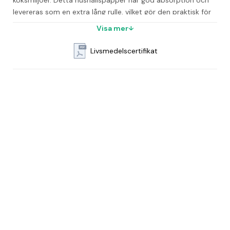
köksmiljöer. Detta hushållspapper har god absorption och 
levereras som en extra lång rulle, vilket gör den praktisk för 
dagligt bruk.
Visa mer
Längd: 39,2 meter
Livsmedelscertifikat
Brexd: 206 mm
2-lager
Vit med präglad dekor
2 rullar per förpackning
7 förpackningar per bal
45 balar per pall
Miljöcertifierad med EU-Ecolabel
Vanliga frågor
Hur många lager har Tork Köksrulle Advanced?
Den har två lager.
Vilka mått har varje köksrulle?
Längden är 39,2 meter och bredden 206 millimeter.