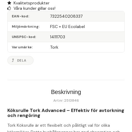
Kvalitetsprodukter
Våra kunder gillar oss!
7322540208337
EAN-kod
FSC + EU Ecolabel
Miljömärkning
14111703
UNSPSC-kod
Tork
Varumärke
DELA
Beskrivning
Art.nr: 2513846
Köksrulle Tork Advanced – Effektiv för avtorkning 
och rengöring
Tork Köksrulle är ett flexibelt och pålitligt val för olika 