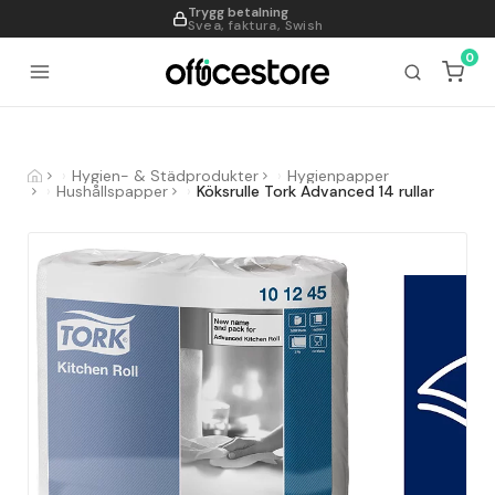
Trygg betalning
995
Svea, faktura, Swish
0
Hygien- & Städprodukter
Hygienpapper
Hushållspapper
Köksrulle Tork Advanced 14 rullar