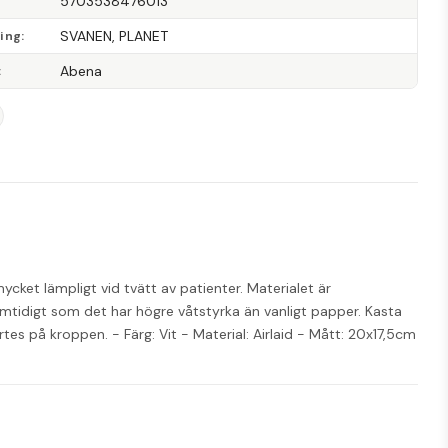
5703538476013
SVANEN, PLANET
ning
Abena
ycket lämpligt vid tvätt av patienter. Materialet är 
mtidigt som det har högre våtstyrka än vanligt papper. Kasta 
s på kroppen. - Färg: Vit - Material: Airlaid - Mått: 20x17,5cm 