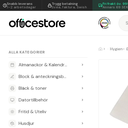
Snabb leverans
Trygg betalning
Fri frakt öv.
99
1–2 arbetsdagar
Svea, faktura, Swish
Annars 69 SE
Hygien- 
ALLA KATEGORIER
Almanackor & Kalendrar
Block & anteckningsböcker
Bläck & toner
Datortillbehör
Fritid & Uteliv
Husdjur