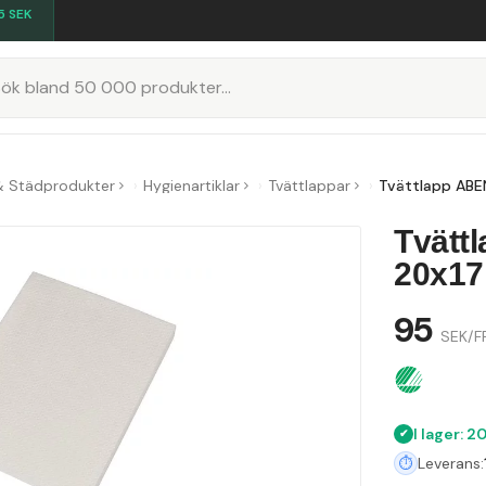
5
SEK
K
& Städprodukter
Hygienartiklar
Tvättlappar
Tvättlapp ABE
Tvätt
20x17
95
SEK/F
I lager: 20
Leverans: