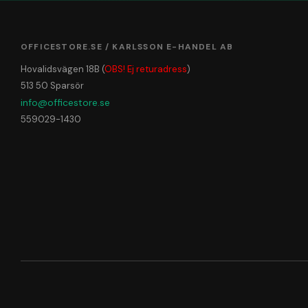
OFFICESTORE.SE / KARLSSON E-HANDEL AB
Hovalidsvägen 18B (
OBS! Ej returadress
)
513 50 Sparsör
info@officestore.se
559029-1430