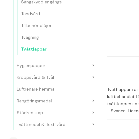
Sängskydd engångs
Tandvård
Tillbehör blöjor
Tvagning
Tvättlappar
Hygienpapper
Kroppsvård & Tvål
Luftrenare hemma
Tvättlappar i ai
luftbehandlat f
Rengöringsmedel
tvättlappen i p
- Svanen: Lic
Städredskap
Tvättmedel & Textilvård