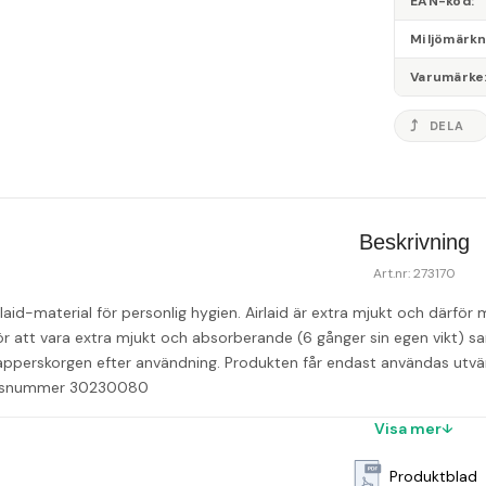
EAN-kod
Miljömärk
Varumärke
DELA
Beskrivning
Art.nr: 273170
rlaid-material för personlig hygien. Airlaid är extra mjukt och därför m
ör att vara extra mjukt och absorberande (6 gånger sin egen vikt) sa
apperskorgen efter användning. Produkten får endast användas utvärte
ensnummer 30230080
Visa mer
Produktblad