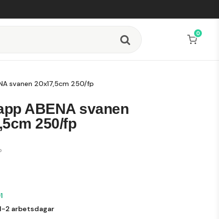
0
NA svanen 20x17,5cm 250/fp
lapp ABENA svanen
,5cm 250/fp
P
1
1-2 arbetsdagar