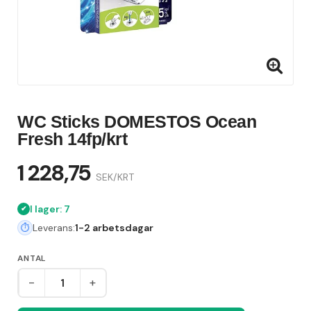
WC Sticks DOMESTOS Ocean
Fresh 14fp/krt
1 228,75
SEK/KRT
I lager: 7
Leverans:
1-2 arbetsdagar
ANTAL
-
+