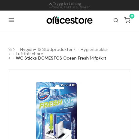
Trygg betalning
995
Svea, faktura, Swish
0
Hygien- & Städprodukter
Hygienartiklar
Luftfräschare
WC Sticks DOMESTOS Ocean Fresh 14fp/krt