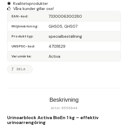
Kvalitetsprodukter
Våra kunder gillar oss!
7330006300280
EAN-kod
GHS05, GHS07
Miljömärkning
specialbeställning
Produkttyp
47131829
UNSPSC-kod
Activa
Varumärke
DELA
Beskrivning
Art.nr: 8555644
Urinoarblock Activa BioEn 1 kg – effektiv 
urinoarrengöring