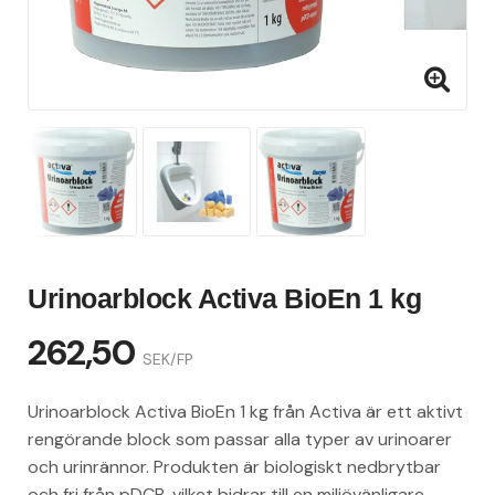
Urinoarblock Activa BioEn 1 kg
262,50
SEK/FP
Urinoarblock Activa BioEn 1 kg från Activa är ett aktivt
rengörande block som passar alla typer av urinoarer
och urinrännor. Produkten är biologiskt nedbrytbar
och fri från pDCB, vilket bidrar till en miljövänligare