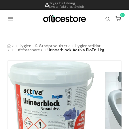
Trygg betalning
995
Svea, faktura, Swish
0
Hygien- & Städprodukter
Hygienartiklar
Luftfräschare
Urinoarblock Activa BioEn 1 kg