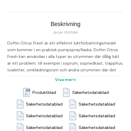
Beskrivning
Art.nr: 100594
Doftin Citrus Fresh är ett effektivt luktförbättringsmedel 
som kommer i en praktisk pumpsprayflaska. Doftin Citrus 
Fresh kan användas i alla typer av utrymmen där dålig lukt 
är ett problem, till exempel i soprum, sopnedkast, trapphus, 
toaletter, omklädningsrum och andra utrymmen där det 
kan finnas dålig lukt. Det är också en utmärkt lösning för att 
Visa mer
ge en uppfriskande doft av citron på kontoret eller i 
hemmet. Detta luktförbättringsmedel är kraftfullt och 
Produktblad
Säkerhetsdatablad
effektivt, vilket gör att det motverkar dålig lukt på ett 
pålitligt sätt. Doftin Citrus Fresh är också långtidsverkande, 
Säkerhetsdatablad
Säkerhetsdatablad
vilket betyder att det ger en behaglig doft under en längre 
Säkerhetsdatablad
Säkerhetsdatablad
tid. Enkel att använda, du behöver bara pumpa några 
gånger i riktning mot utrymmet du vill dofta upp. Detta gör 
Säkerhetsdatablad
Säkerhetsdatablad
att du enkelt kan använda det på olika platser och när som 