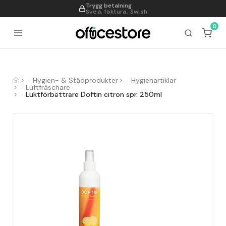
Trygg betalning
995
Svea, faktura, Swish
0
Hygien- & Städprodukter
Hygienartiklar
Luftfräschare
Luktförbättrare Doftin citron spr. 250ml