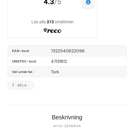
7322540622096
EAN-kod
47131812
UNSPSC-kod
Tork
Varumärke
DELA
Beskrivning
Art.nr: 2256604