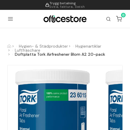
Trygg betalning
995
Svea, faktura, Swish
0
Hygien- & Städprodukter
Hygienartiklar
Luftfräschare
Doftplatta Tork Airfreshener Blom A2 20-pack