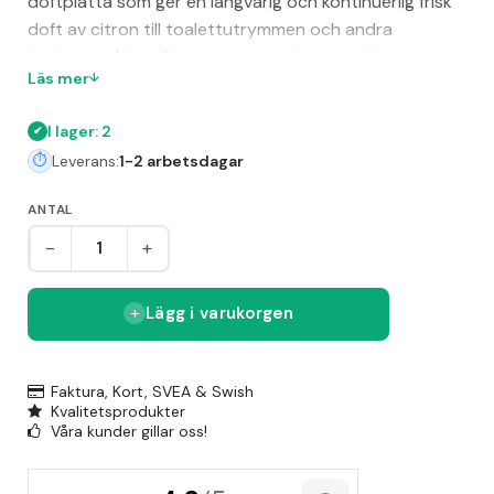
doftplatta som ger en långvarig och kontinuerlig frisk
doft av citron till toalettutrymmen och andra
hygienområden. Den impregnerade gummiplattan
Läs mer
avger en fräsch doft och är enkel att underhålla, vilket
sparar tid vid skötsel. Produkten är grön och varje
I lager: 2
paket innehåller 20 stycken doftplattor, lämpliga för
Leverans:
1-2 arbetsdagar
att ge toalettutrymmen ett rent och fräscht intryck.
ANTAL
-
+
Lägg i varukorgen
Faktura, Kort, SVEA & Swish
Kvalitetsprodukter
Våra kunder gillar oss!