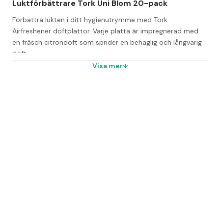
Luktförbättrare Tork Uni Blom 20-pack
Förbättra lukten i ditt hygienutrymme med Tork 
Airfreshener doftplattor. Varje platta är impregnerad med 
en fräsch citrondoft som sprider en behaglig och långvarig 
doft.
Visa mer
Doftplattan är tillverkad av gummi och kan placeras på valfri 
plats där du önskar en uppfriskande doft. Färgen på plattan 
ändras när det är dags att byta ut den, vilket underlättar 
underhållet och sparar tid.
Fräsch doft som skapar ett rent intryck
Färgbyte indikerar när det är dags för byte
Enkel att använda och kräver lite underhåll
Färg: Grön
Förpackning: 20 stycken per förpackning
4 förpackningar per kartong
135 kartonger per pall
Vanliga frågor