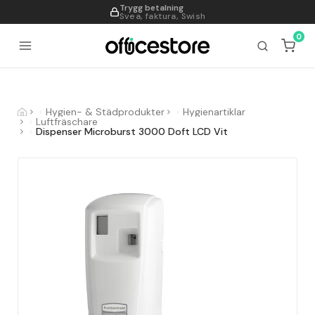
Trygg betalning
995
Svea, faktura, Swish
0
Hygien- & Städprodukter
Hygienartiklar
Luftfräschare
Dispenser Microburst 3000 Doft LCD Vit