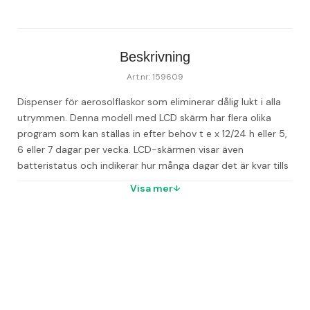
Beskrivning
Art.nr: 159609
Dispenser för aerosolflaskor som eliminerar dålig lukt i alla 
utrymmen. Denna modell med LCD skärm har flera olika 
program som kan ställas in efter behov t e x 12/24 h eller 5, 
6 eller 7 dagar per vecka. LCD-skärmen visar även 
batteristatus och indikerar hur många dagar det är kvar tills 
behållaren behöver bytas ut. En aerosolflaska innehåller 
Visa mer
minst 3400 sprayningar (upp till 4-5 månaders 
användning). Sprayar med olika intervall beroende på hur 
mycket doft som behövs. - LCD-skärm - Drivs med batteri 
LR14. - Höjd: 184 mm - Bredd: 75 mm - Färg: Vit - OBS! 
Aerosolflaska köpes separat