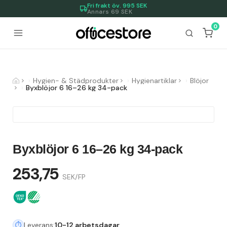
Fri frakt öv.
995
SEK
Annars 69 SEK
0
Hygien- & Städprodukter
Hygienartiklar
Blöjor
Byxblöjor 6 16–26 kg 34-pack
Byxblöjor 6 16–26 kg 34-pack
253,75
SEK/FP
Leverans:
10-12 arbetsdagar