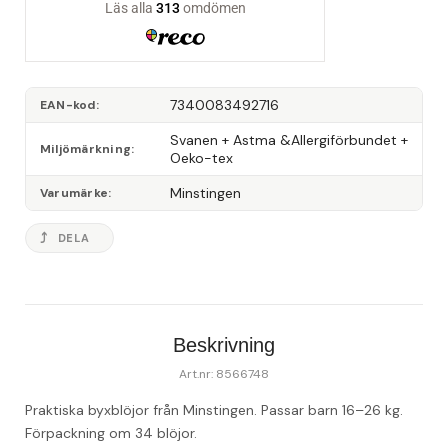
7340083492716
EAN-kod
Svanen + Astma &Allergiförbundet + 
Miljömärkning
Oeko-tex
Minstingen
Varumärke
DELA
Beskrivning
Art.nr: 8566748
Praktiska byxblöjor från Minstingen. Passar barn 16–26 kg. 
Förpackning om 34 blöjor. 