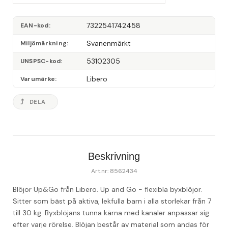
7322541742458
EAN-kod
Svanenmärkt
Miljömärkning
53102305
UNSPSC-kod
Libero
Varumärke
DELA
Beskrivning
Art.nr: 8562434
Blöjor Up&Go från Libero. Up and Go - flexibla byxblöjor. 
Sitter som bäst på aktiva, lekfulla barn i alla storlekar från 7 
till 30 kg. Byxblöjans tunna kärna med kanaler anpassar sig 
efter varje rörelse. Blöjan består av material som andas för 