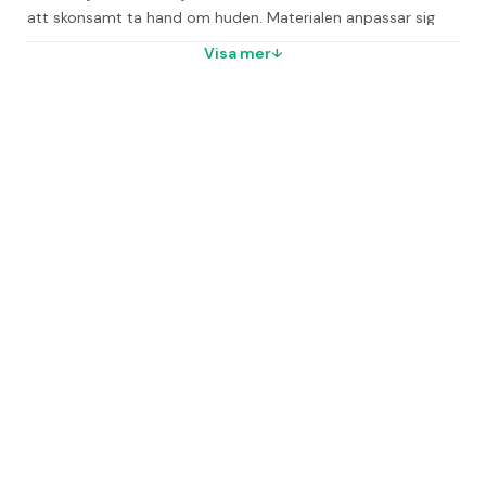
att skonsamt ta hand om huden. Materialen anpassar sig 
efter ditt barns midja och ben, för total rörelsefrihet. 
Visa mer
Smidiga att ta av och på när det är dags för blöjbyte. 
Superabsorberande kärna med kanaler och dubbla 
läckagebarriärer. Rekommenderade av Asthma Allergy 
Nordic, dermatologiskt testade och lotionfria.
* Finn