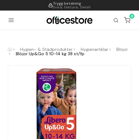
Trygg betalning
995
Svea, faktura, Swish
0
Hygien- & Städprodukter
Hygienartiklar
Blöjor
Blöjor Up&Go 5 10-14 kg 38 st/fp