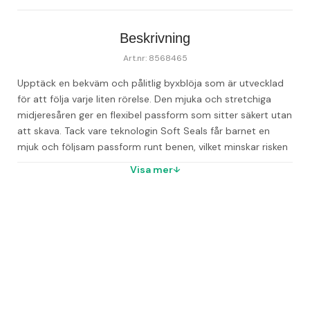
Beskrivning
Art.nr: 8568465
Upptäck en bekväm och pålitlig byxblöja som är utvecklad 
för att följa varje liten rörelse. Den mjuka och stretchiga 
midjeresåren ger en flexibel passform som sitter säkert utan 
att skava. Tack vare teknologin Soft Seals får barnet en 
mjuk och följsam passform runt benen, vilket minskar risken 
för läckage. 
Blöjan Up&Go från Libero är utrustad med en 
Visa mer
praktisk CapturePocket™ i ryggen som effektivt fångar upp 
läckage bakåt, samt en tydlig våtindikator som visar när det 
är dags för byte. Den smarta designen gör blöjbytet enkelt 
– riv upp sidorna och rulla ihop blöjan smidigt efter 
användning.
Den superabsorberande kanalkärnan ger upp till 
12 timmars läckageskydd, både dag och natt. Materialen är 
mjuka, andningsbara och skonsamma mot känslig hud, vilket 
hjälper till att hålla barnet torrt och bekvämt längre.
Dessa 
byxblöjor är certifierade med Svanenmärket och 