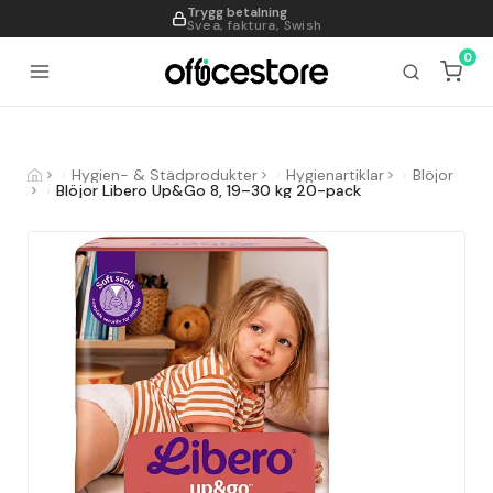
Trygg betalning
995
Svea, faktura, Swish
0
Hygien- & Städprodukter
Hygienartiklar
Blöjor
Blöjor Libero Up&Go 8, 19–30 kg 20-pack