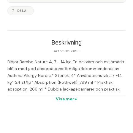
DELA
Beskrivning
Art.nr: 8563193
Blöjor Bambo Nature 4, 7 - 14 kg. En bekväm och miljömärkt 
blöja med god absorpationsförmåga.
Rekommenderas av 
Asthma Allergy Nordic.
* Storlek: 4
* Användarens vikt: 7 -14 
kg
* 24 st/fp
* Absorption (Rothwell): 799 ml 
* Praktisk 
absoption: 266 ml 
* Dubbla läckagebarriärer och praktisk 
våtindikator
* Lätt, andningsbar och supermjuk mot 
Visa mer
bebisens hud
* Fria från farliga kemikalier och parfymer för 
att minimera risken för allergi och blöjutslag
* Material: 
Elastan, nonwoven, PE, PP, SAP, syntetisk gummi, TCF fluf
* 
Förpackning består av skandinaviskt FSCTM-certifierat 
papper 
* Dermatologiskt testade
* Rekommenderas av 