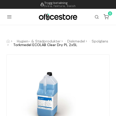
Trygg betalning
995
Svea, faktura, Swish
0
Hygien- & Städprodukter
Diskmedel
Spolglans
Torkmedel ECOLAB Clear Dry PL 2x5L