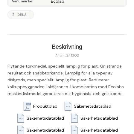
Ecolab
Varumärke
DELA
Beskrivning
Art.nr: 241302
Flytande torkmedel, speciellt lämplig för plast. Gnistrande 
resultat och snabbtorkande. Lämplig för alla typer av 
diskgods, men speciellt lämplig för plast. Reducerar 
kalkuppbyggnaden i sköljzonen. I kombination med Ecolabs 
maskindiskmedel garanteras ett hygieniskt och gnistrande 
rent resultat För användning genom Ecolab 
Produktblad
Säkerhetsdatablad
doseringsutrustning. - pH-värde: 7.0-9.0, 100% - Lukt: 
Luktfri - Utseende: Klar blå vätska
Säkerhetsdatablad
Säkerhetsdatablad
Säkerhetsdatablad
Säkerhetsdatablad